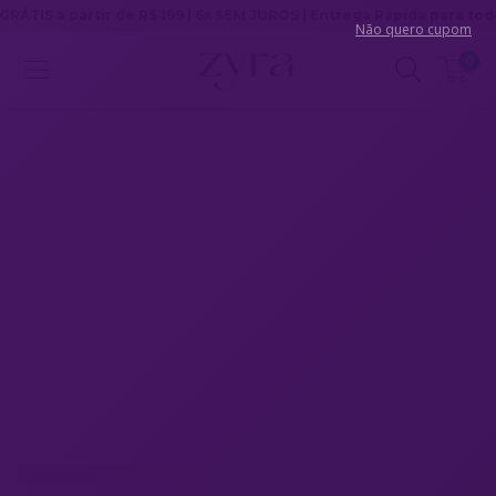
partir de R$ 199 | 6x SEM JUROS | Entrega Rápida para todo Brasil
Não quero cupom
0