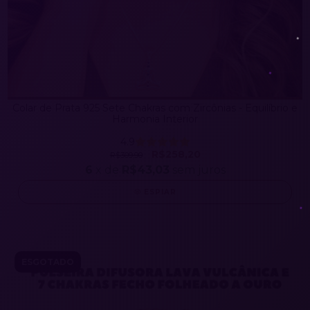
Colar de Prata 925 Sete Chakras com Zircônias - Equilíbrio e
Harmonia Interior
4.9
R$258,20
R$309,90
6
x de
R$43,03
sem juros
ESPIAR
ESGOTADO