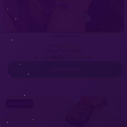
Pulseira Felizia
4.9
R$169,00
R$169,00
6
x de
R$28,17
sem juros
ESGOTADO