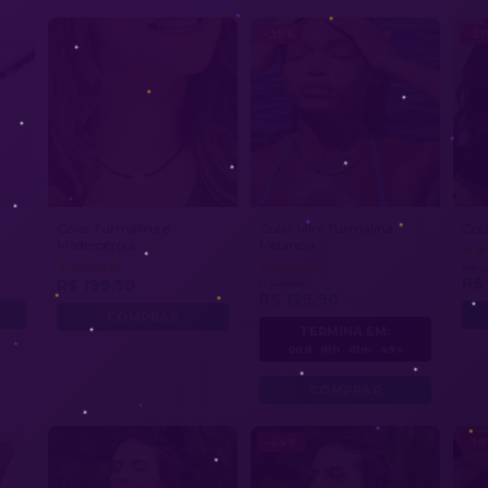
-35%
-3
Colar Turmalina e
Colar Mini Turmalina
Cola
Madrepérola
Melancia
R$ 2
R$ 
R$ 199,50
R$ 199,00
R$ 129,90
TERMINA EM:
00d
01h
01m
46s
-44%
-1