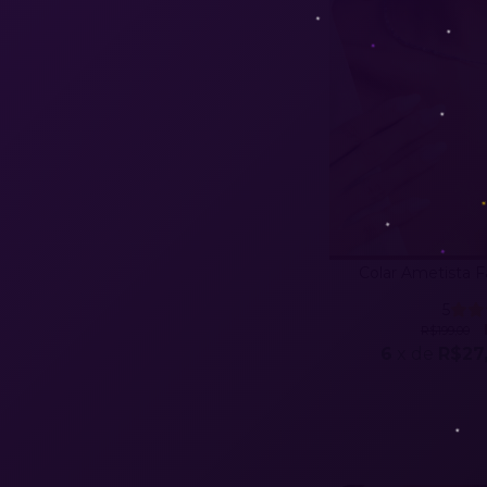
Colar Ametista F
5
R$199,00
6
x de
R$27