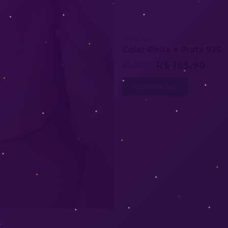
Colares
Colar Pirita e Prata 925
R$ 165,90
R$ 209,00