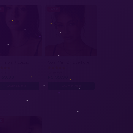
1%
-47%
r Tripla Proteção
Colar Mini Olho de Tigre
29,00
R$ 189,99
159,00
R$ 99,90
8%