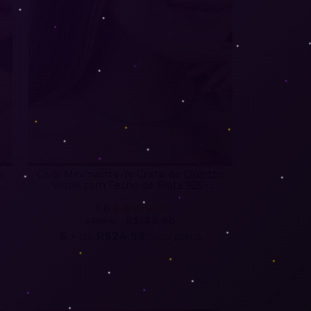
o
Colar Minimalista de Cristal de Quartzo
 e
Verde com Fecho de Prata 925 -
Abundância
4.8
R$149,90
R$199,90
6
x de
R$24,98
sem juros