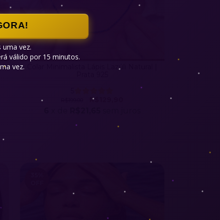
GORA!
 uma vez.

á válido por 15 minutos.

ma vez.

a
Colar Minimalista Lápis Lazúli Natural |
Prata 925
5
R$129,90
R$199,00
6
x de
R$21,65
sem juros
35
%
OFF