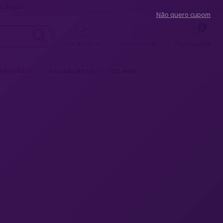
 Brasil
Não quero cupom
0
Atendimento
Minha conta
Meu carrinho
 NATURAIS
LANÇAMENTOS
VER MAIS