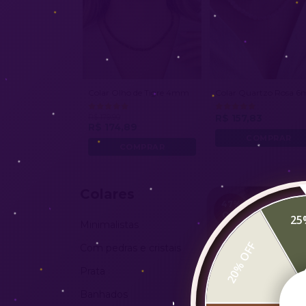
Colar Olho de Tigre 4mm
Colar Quartzo Rosa 
R$ 179,90
R$ 157,83
R$ 174,89
Colares
47
%
OFF
25
Minimalistas
20% OFF
Com pedras e cristais
Prata
Banhados