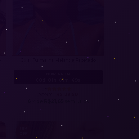
—
Colar Turmalina Melancia Facetado
TERMINA EM:
00d
01h
01m
46s
5
R$129,90
R$199,00
6
x de
R$21,65
sem juros
25
%
OFF