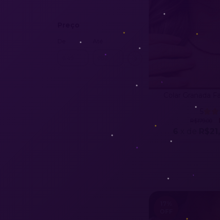
Preço
De
Até
Colar Granada F
5
R$179,00
6
x de
R$21
17
%
OFF