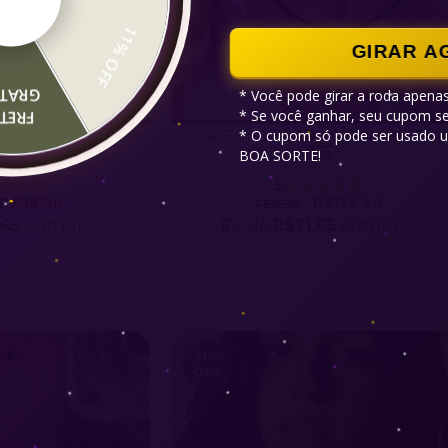
11% OFF
GIRAR A
RATIS
* Você pode girar a roda apenas
* Se você ganhar, seu cupom ser
RETE
* O cupom só pode ser usado u
 2mm | Minimalista |
Colar Turmalina Negra Facetado Prat
a 925
925
BOA SORTE!
5
R$99,90
R$129,90
R$189,00
,65
sem juros
6
x de
R$21,65
sem juros
31
%
OFF