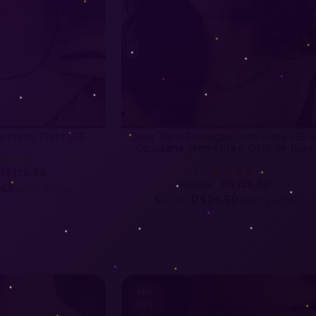
acetado Prata 925
Colar Tripla Proteção com Prata 925 
Obsidiana, Hematita e Olho de Tigre
5
R$129,90
R$159,00
R$229,00
,65
sem juros
6
x de
R$26,50
sem juros
16
%
OFF