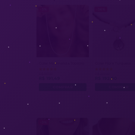
-3%
-36%
Colar Minimalista Topázio
Colar Flora Turquesa
R$ 197,50
R$ 299,90
R$ 191,49
R$ 192,90
-3%