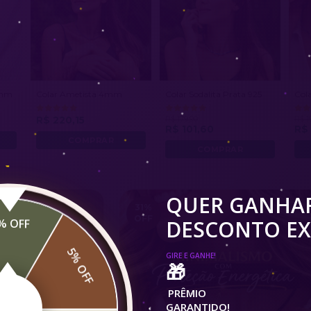
6mm
Colar Ametista 4mm
Colar Sodalita Prata 925
Cola
R$ 220,15
R$ 179,90
R$ 1
R$ 101,60
R$ 
QUER GANHA
31
%
OFF
DESCONTO EX
% OFF
5% OFF
GIRE E GANHE!
🎁
PRÊMIO
GARANTIDO!