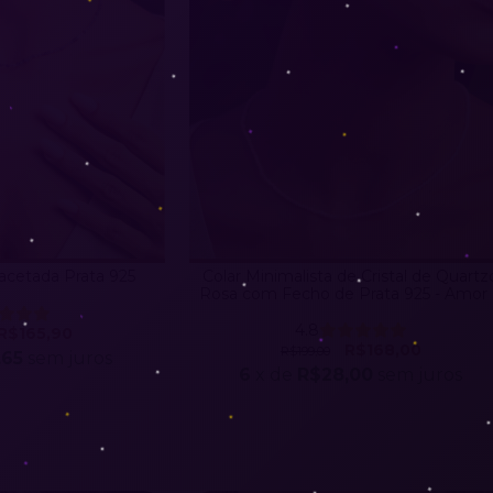
acetada Prata 925
Colar Minimalista de Cristal de Quartz
Rosa com Fecho de Prata 925 - Amor
Ternura
4.8
R$165,90
R$168,00
R$199,00
,65
sem juros
6
x de
R$28,00
sem juros