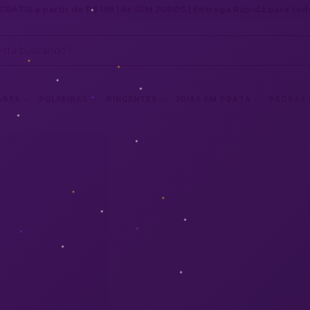
GRÁTIS a partir de R$ 199 | 6x SEM JUROS | Entrega Rápida para todo
ARES
PULSEIRAS
PINGENTES
JOIAS EM PRATA
PEDRAS