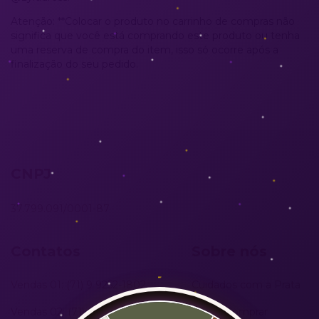
Atenção: **Colocar o produto no carrinho de compras não
significa que você está comprando este produto ou tenha
uma reserva de compra do item, isso só ocorre após a
finalização do seu pedido.
CNPJ
37.799.091/0001-87
Contatos
Sobre nós
Vendas 01: (71) 9 9252-1802
Cuidados com a Prata
Vendas 02: (71) 9 9154-1292
Como Comprar