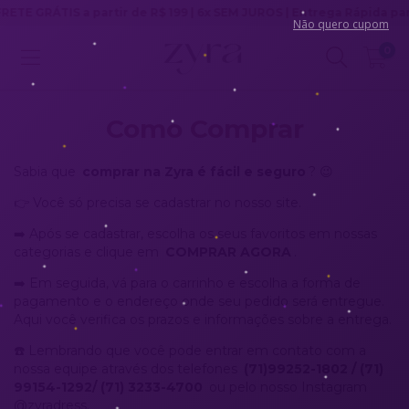
ETE GRÁTIS a partir de R$ 199 | 6x SEM JUROS | Entrega Rápida para 
Não quero cupom
0
Como Comprar
Sabia que
comprar na Zyra é fácil e seguro
? 😉
👉 Você só precisa se cadastrar no nosso site.
➡️ Após se cadastrar, escolha os seus favoritos em nossas
categorias e clique em
COMPRAR AGORA
.
➡️ Em seguida, vá para o carrinho e escolha a forma de
pagamento e o endereço onde seu pedido será entregue.
Aqui você verifica os prazos e informações sobre a entrega.
☎️ Lembrando que você pode entrar em contato com a
nossa equipe através dos telefones
(71)99252-1802 / (71)
99154-1292/ (71) 3233-4700
ou pelo nosso Instagram
@zyradress.