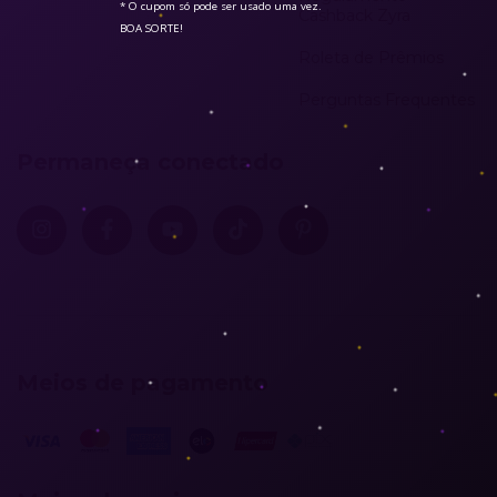
* O cupom só pode ser usado uma vez.

Cashback Zyra
BOA SORTE!
Roleta de Prêmios
Perguntas Frequentes
Permaneça conectado
Meios de pagamento