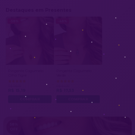
Destaques em Presentes
-58%
-48%
Pingente Cogumelo
Pingente Cogumelo
Olho Tigre
Verde
R$ 36,00
R$ 34,00
R$ 15,19
R$ 17,53
58
%
OFF