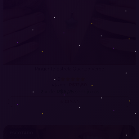
Pingente Estrela Quartzo Verde
4.9
R$12,50
R$30,00
2
x de
R$6,25
sem juros
ESPIAR
ESGOTADO