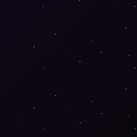
Vendas 04: (11) 9 8045-7224
Cuidados e
Conservação
Vendas 05: (11) 9 8054-9232
Quem Somos
Pós Vendas: (11) 5196-9890
Onde Estamos
Pós Vendas:
atendimento@zyradress.com.br
Política de Troca e
Devolução
Hangar Business Park - Torre 2
Sala 725, SSA
Política de Frete
Av. J. Firmino, n 1275 - Loja 26
Política de Garantia
Assunção - SBC/SP
Política de Privacidade
Segunda a Sexta 8:00h –
17:00h
Cupons
Presentes
Regulamento
Cashback Zyra