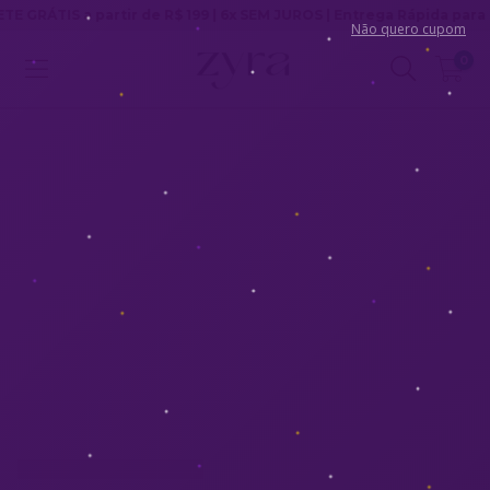
 a partir de R$ 199 | 6x SEM JUROS | Entrega Rápida para todo Bras
Não quero cupom
0