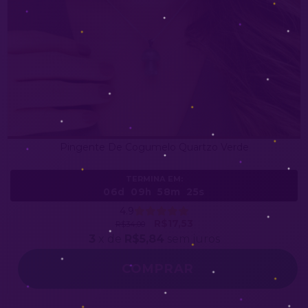
Pingente De Cogumelo Quartzo Verde
TERMINA EM:
06d
09h
58m
23s
4.9
R$17,53
R$34,00
3
x de
R$5,84
sem juros