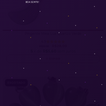
BOA SORTE!
Pingente Meia Lua Quartzo Verde
4.9
R$28,00
R$32,00
5
x de
R$5,60
sem juros
ESPIAR
ESGOTADO