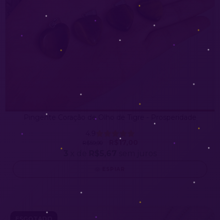
Pingente Coração de Olho de Tigre - Prosperidade
4.9
R$17,00
R$59,90
3
x de
R$5,67
sem juros
ESPIAR
ESGOTADO