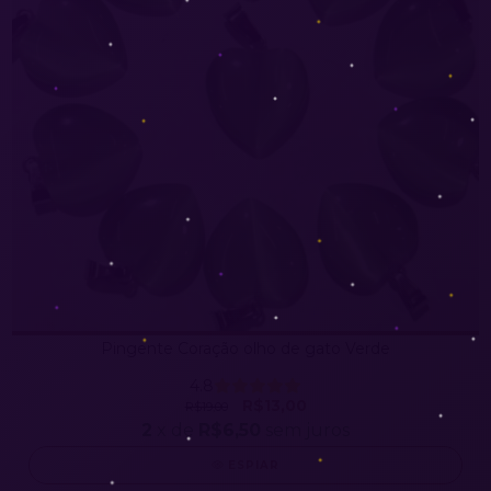
Pingente Coração olho de gato Verde
4.8
R$13,00
R$19,00
2
x de
R$6,50
sem juros
ESPIAR