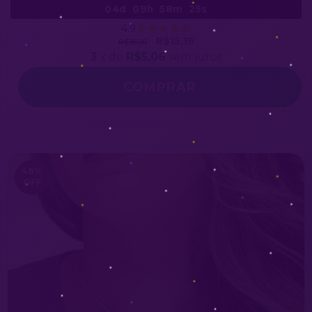
04d
09h
58m
23s
4.9
R$15,19
R$36,00
3
x de
R$5,06
sem juros
48
%
OFF