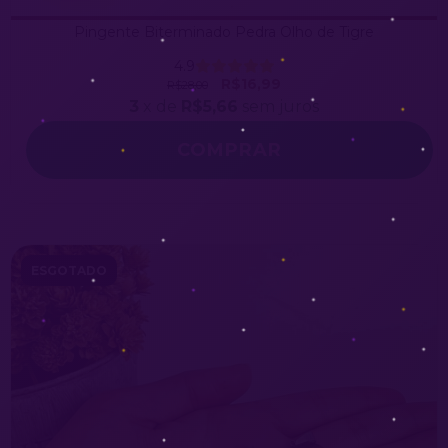
Pingente Biterminado Pedra Olho de Tigre
4.9
R$16,99
R$28,00
3
x de
R$5,66
sem juros
ESGOTADO