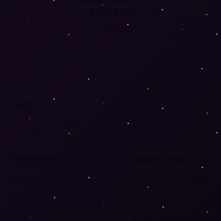
R$18,90
R$33,00
3
x de
R$6,30
sem juros
ESPIAR
CNPJ
37.799.091/0001-87
Contatos
Sobre nós
Vendas 01: (71) 9 9252-1802
Cuidados com a Prata
Vendas 02: (71) 9 9154-1292
Como Comprar
Vendas 03: (11) 9 8185-6112
Sobre o Âmbar Báltico