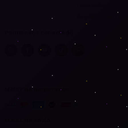
Roleta de Prêmios
Perguntas Frequentes
Permaneça conectado
Meios de pagamento
Meios de envio