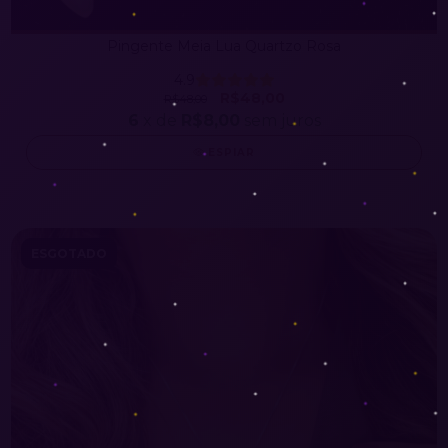
Pingente Meia Lua Quartzo Rosa
4.9
R$48,00
R$48,00
6
x de
R$8,00
sem juros
ESPIAR
ESGOTADO