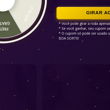
11% OFF
GIRAR A
Banhado a Ouro 18k
Brinco Intuição Banhado a Ouro 18k
RATIS
* Você pode girar a roda apenas
4.9
* Se você ganhar, seu cupom ser
RETE
R$99,90
R$54,20
R$89,90
* O cupom só pode ser usado u
,65
sem juros
6
x de
R$9,03
sem juros
BOA SORTE!
49
%
OFF