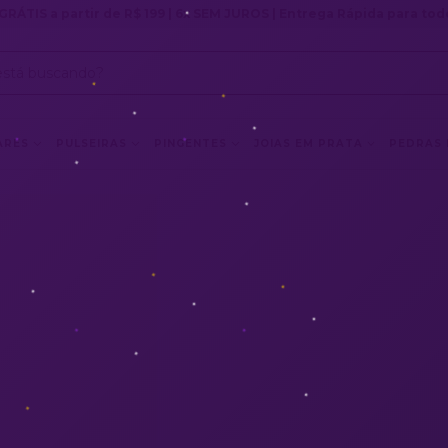
GRÁTIS a partir de R$ 199 | 6x SEM JUROS | Entrega Rápida para todo
ARES
PULSEIRAS
PINGENTES
JOIAS EM PRATA
PEDRAS