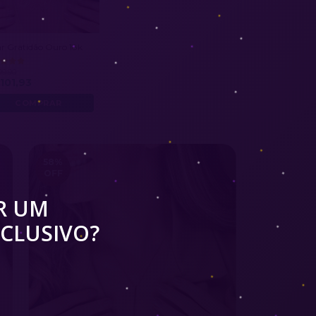
ar Gratidão Ouro 18k
99,90
101,93
58
%
OFF
R UM
CLUSIVO?