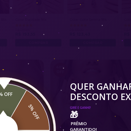
 18k
Colar Raridade 18k
Colar Gota Serena 18k
Col
R$ 239,90
R$ 199,90
R$ 1
R$ 193,55
R$ 123,43
R$ 
40
%
OFF
QUER GANHA
DESCONTO EX
% OFF
5% OFF
GIRE E GANHE!
🎁
PRÊMIO
GARANTIDO!