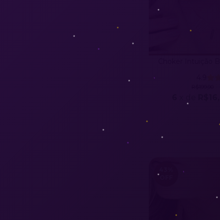
Choker Intuição 
4.9
R$199,90
6
x de
R$16
43
%
OFF