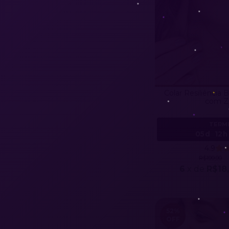
Colar Resiliência
com Zi
TERMI
05d
12h
4.9
R$199,90
6
x de
R$18
52
%
OFF