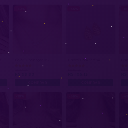
-50%
-34%
-1
a
Colar Iluminação 18k
Brinco Gota Serena
Bri
R$ 199,90
R$ 159,90
R$ 1
R$ 99,90
R$ 106,13
R$ 
-19%
-38%
-4