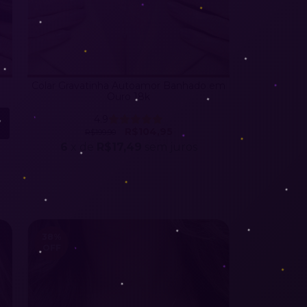
Colar Gravatinha Autoamor Banhado em
Ouro 18k
4.9
R$104,95
R$199,90
6
x de
R$17,49
sem juros
38
%
OFF