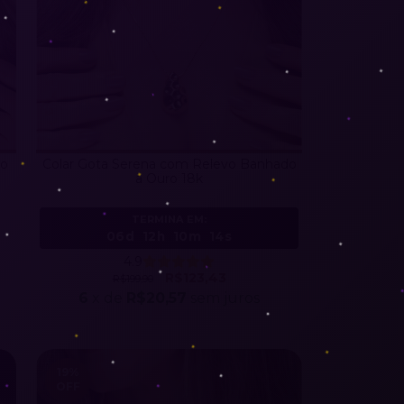
ro
Colar Gota Serena com Relevo Banhado
a Ouro 18k
TERMINA EM:
06d
12h
10m
11s
4.9
R$123,43
R$199,90
6
x de
R$20,57
sem juros
19
%
OFF