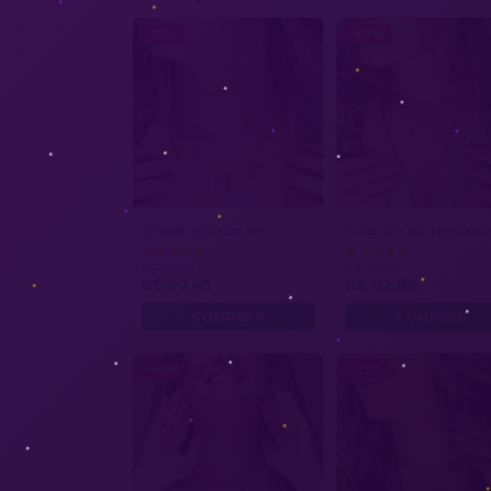
-51%
-67%
Choker Intuição 18k
Colar Círculo Harmoni
R$ 199,90
R$ 189,90
R$ 97,45
R$ 62,89
-40%
-21%