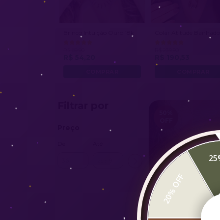
Brinco Intuição Ouro 18k
Colar Atitude Banhado
R$ 89,90
R$ 239,90
R$ 54,20
R$ 190,53
Filtrar por
50
%
OFF
Preço
De
Até
25
20% OFF