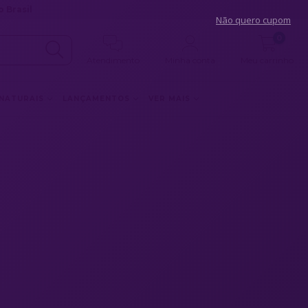
 Brasil
Não quero cupom
0
Atendimento
Minha conta
Meu carrinho
 NATURAIS
LANÇAMENTOS
VER MAIS