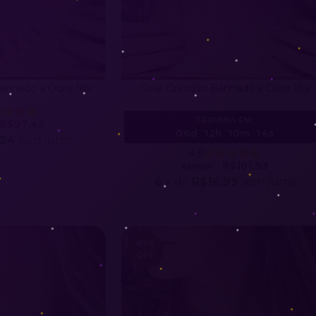
Banhado a Ouro 18k
Colar Gratidão Banhado a Ouro 18k
TERMINA EM:
R$97,45
06d
12h
10m
11s
,24
sem juros
4.9
R$101,93
R$199,90
6
x de
R$16,99
sem juros
67
%
OFF