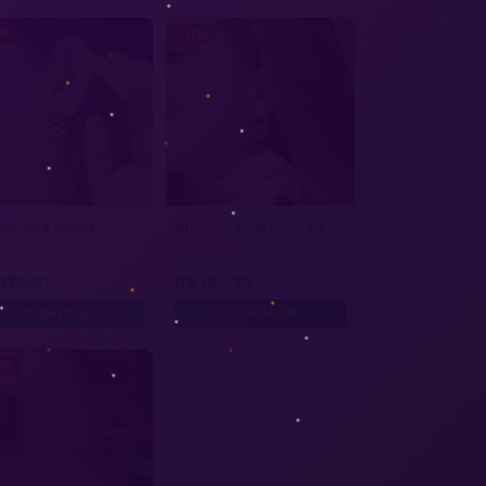
8%
-11%
nco Gota Serena
Brinco Atitude Ouro 18k
69,90
R$ 219,90
138,67
R$ 194,73
9%