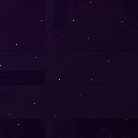
 Banhado a Ouro 18k
Colar Círculo Harmonia Banhado a Ou
rcônias
18k
4.9
NA EM:
R$62,89
R$189,90
10m
11s
6
x de
R$10,48
sem juros
R$113,59
,93
sem juros
18
%
OFF