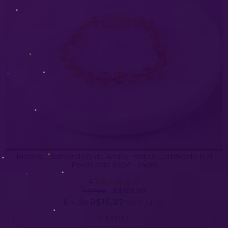
Pulseira - Tornozeleira de Âmbar Báltico Certificado Mel
Polida para Bebê - 14cm
4.7
R$101,20
R$199,00
6
x de
R$16,87
sem juros
ESPIAR