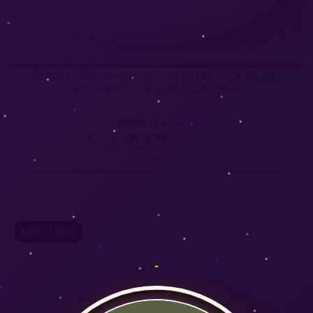
Pulseira - Tornozeleira de Âmbar Báltico Certificado
Conhaque Polida para Bebê - 14cm
5
R$94,71
R$99,00
6
x de
R$15,79
sem juros
ESPIAR
ESGOTADO