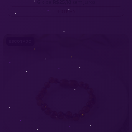
6
x de
R$25,18
sem juros
ESPIAR
ESGOTADO