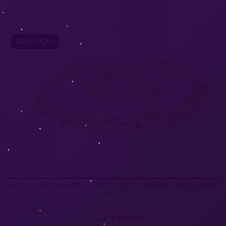
ESGOTADO
Colar de Âmbar Báltico Certificado para Bebê Limão Polido
- 34cm
5
R$151,05
R$165,00