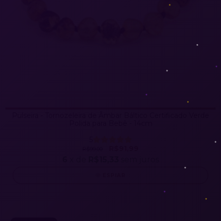
Pulseira - Tornozeleira de Âmbar Báltico Certificado Verde
Polida para Bebê - 14cm
5
R$91,99
R$99,00
6
x de
R$15,33
sem juros
ESPIAR