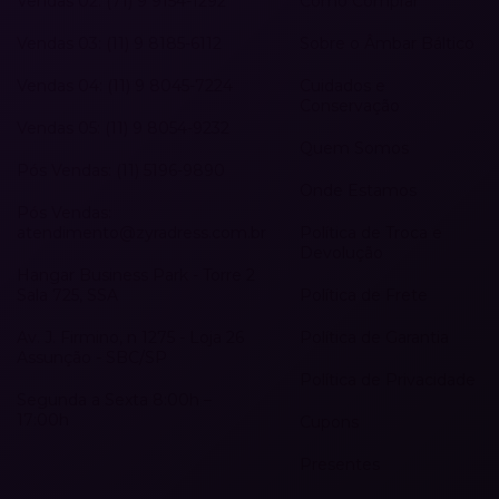
Vendas 02: (71) 9 9154-1292
Como Comprar
Vendas 03: (11) 9 8185-6112
Sobre o Âmbar Báltico
Vendas 04: (11) 9 8045-7224
Cuidados e
Conservação
Vendas 05: (11) 9 8054-9232
Quem Somos
Pós Vendas: (11) 5196-9890
Onde Estamos
Pós Vendas:
atendimento@zyradress.com.br
Política de Troca e
Devolução
Hangar Business Park - Torre 2
Sala 725, SSA
Política de Frete
Av. J. Firmino, n 1275 - Loja 26
Política de Garantia
Assunção - SBC/SP
Política de Privacidade
Segunda a Sexta 8:00h –
17:00h
Cupons
Presentes