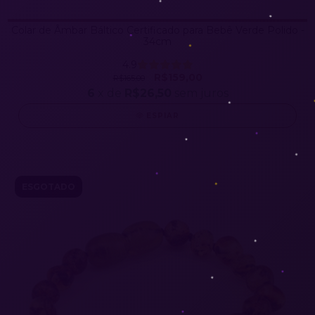
Colar de Âmbar Báltico Certificado para Bebê Verde Polido -
34cm
4.9
R$159,00
R$165,00
6
x de
R$26,50
sem juros
ESPIAR
ESGOTADO