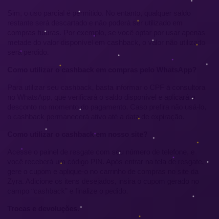
Sim, o uso parcial é permitido. No entanto, qualquer saldo 
restante será descartado e não poderá ser utilizado em 
compras futuras. Por exemplo, se você optar por usar apenas 
metade do valor disponível em cashback, o valor não utilizado 
será perdido.
Como utilizar o cashback em compras pelo WhatsApp?
Para utilizar seu cashback, basta informar o CPF à consultora 
no WhatsApp, que verificará o saldo disponível e aplicará o 
desconto no momento do pagamento. Caso prefira não usá-lo, 
o cashback permanecerá ativo até a data de expiração.
Como utilizar o cashback em nosso site?
Acesse o painel de resgate com seu número de telefone, e 
você receberá um código PIN. Após entrar na tela de resgate, 
gere o cupom e aplique-o no carrinho de compras no site da 
Zyra. Adicione os itens desejados, insira o cupom gerado no 
campo “cashback” e finalize o pedido.
Trocas e devoluções.