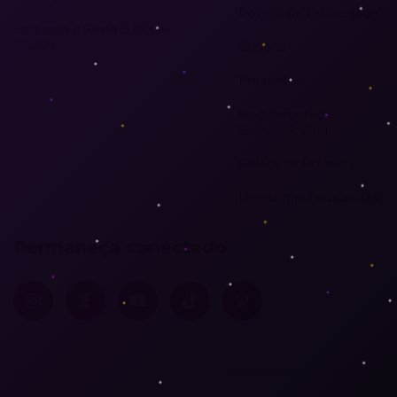
Política de Privacidade
Segunda a Sexta 8:00h –
17:00h
Cupons
Presentes
Regulamento
Cashback Zyra
Roleta de Prêmios
Perguntas Frequentes
Permaneça conectado