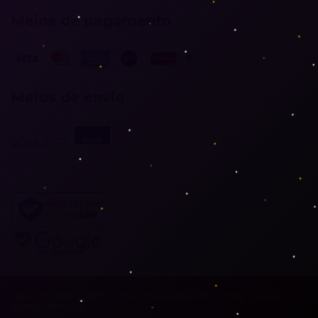
Meios de pagamento
Meios de envio
Verificada por
Copyright ZYRA DRESS LTDA - 37799091000187 - 2026. Todos os
direitos reservados.