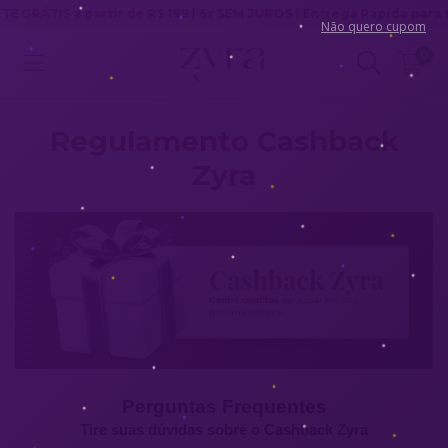
RÁTIS a partir de R$ 199 | 6x SEM JUROS | Entrega Rápida para todo 
Não quero cupom
0
Regulamento Cashback
Zyra
Perguntas Frequentes
Tire suas dúvidas sobre o Cashback Zyra