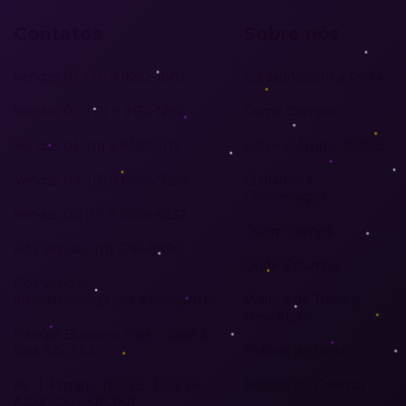
Contatos
Sobre nós
Vendas 01: (71) 9 9252-1802
Cuidados com a Prata
Vendas 02: (71) 9 9154-1292
Como Comprar
Vendas 03: (11) 9 8185-6112
Sobre o Âmbar Báltico
Vendas 04: (11) 9 8045-7224
Cuidados e
Conservação
Vendas 05: (11) 9 8054-9232
Quem Somos
Pós Vendas: (11) 5196-9890
Onde Estamos
Pós Vendas:
atendimento@zyradress.com.br
Política de Troca e
Devolução
Hangar Business Park - Torre 2
Sala 725, SSA
Política de Frete
Av. J. Firmino, n 1275 - Loja 26
Política de Garantia
Assunção - SBC/SP