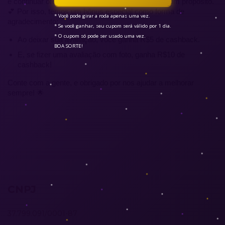
e continuar oferecendo os melhores acessórios com propósito. 
💕 Por isso, temos um bônus especial como forma de 
* Você pode girar a roda apenas uma vez.

agradecimento:
* Se você ganhar, seu cupom será válido por 1 dia.

* O cupom só pode ser usado uma vez.

Ao deixar sua avaliação, você ganha R$5 de cashback.
BOA SORTE!
E, se fizer uma avaliação com foto, ganha R$10 de 
cashback!
Conte com a gente, e obrigado por nos ajudar a melhorar 
sempre! 🌟
CNPJ
37.799.091/0001-87