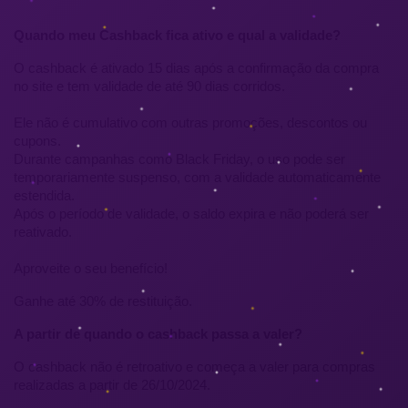
Quando meu Cashback fica ativo e qual a validade?
O cashback é ativado 15 dias após a confirmação da compra 
no site e tem validade de até 90 dias corridos. 
Ele não é cumulativo com outras promoções, descontos ou 
cupons.
Durante campanhas como Black Friday, o uso pode ser 
temporariamente suspenso, com a validade automaticamente 
estendida. 
Após o período de validade, o saldo expira e não poderá ser 
reativado. 
Aproveite o seu benefício!
Ganhe até 30% de restituição. 
A partir de quando o cashback passa a valer?
O cashback não é retroativo e começa a valer para compras 
realizadas a partir de 26/10/2024.