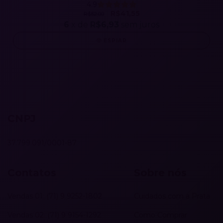
4.9
R$41,55
R$52,00
6
x de
R$6,93
sem juros
ESPIAR
CNPJ
37.799.091/0001-87
Contatos
Sobre nós
Vendas 01: (71) 9 9252-1802
Cuidados com a Prata
Vendas 02: (71) 9 9154-1292
Como Comprar