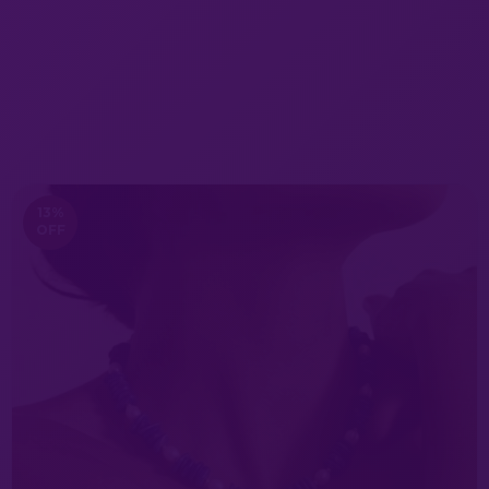
13
%
OFF