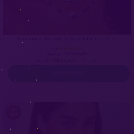
Escapulário Duplo Yin Yang com Topázio e Ônix
4.9
R$260,00
R$299,00
6
x de
R$43,33
sem juros
19
%
OFF