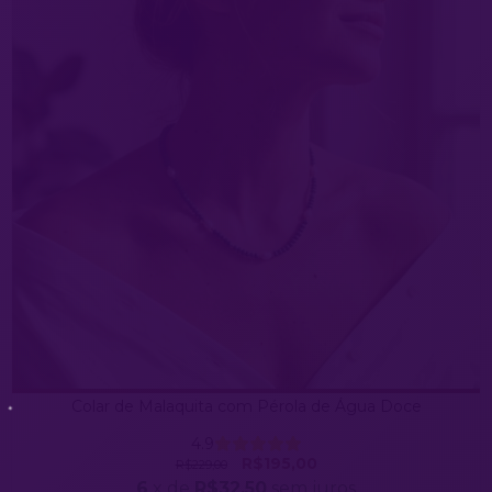
Colar de Malaquita com Pérola de Água Doce
4.9
R$195,00
R$229,00
6
x de
R$32,50
sem juros