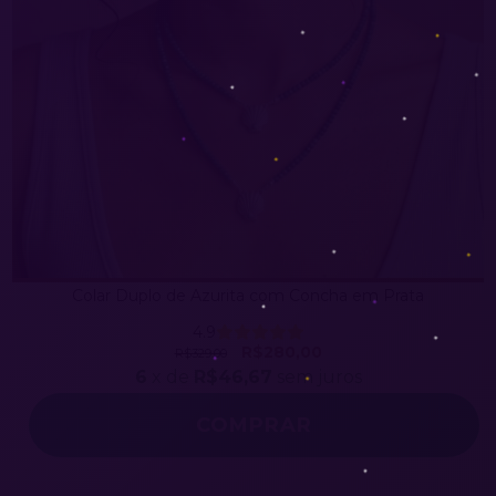
Colar Duplo de Azurita com Concha em Prata
4.9
R$280,00
R$329,00
6
x de
R$46,67
sem juros
COMPRAR