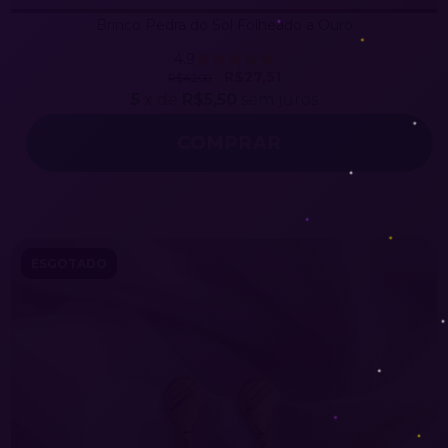
Brinco Pedra do Sol Folheado a Ouro
4.9
R$27,51
R$42,00
5
x de
R$5,50
sem juros
ESGOTADO