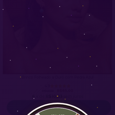
Brinco Folheado a Ouro com Pedra Azul
4.9
R$65,00
R$120,00
6
x de
R$10,83
sem juros