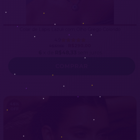
Colar de Lápis Lazuli com Olho Grego Colorido
4.9
R$290,00
R$329,00
6
x de
R$48,33
sem juros
COMPRAR
46
%
OFF