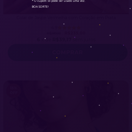
* O cupom só pode ser usado uma vez.

BOA SORTE!
Colar de Jaspe Vermelha com Coração em Prata
4.9
R$235,00
R$289,00
6
x de
R$39,17
sem juros
COMPRAR
15
%
OFF