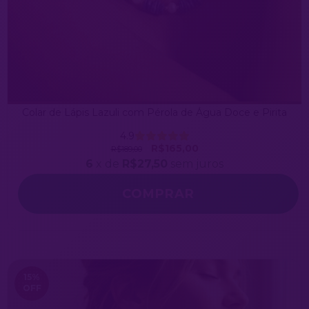
Colar de Lápis Lazuli com Pérola de Água Doce e Pirita
4.9
R$165,00
R$189,00
6
x de
R$27,50
sem juros
COMPRAR
15
%
OFF