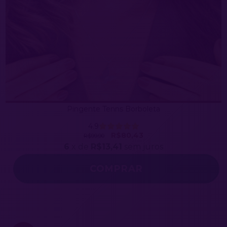
Pingente Tenns Borboleta
4.9
R$80,43
R$99,90
6
x de
R$13,41
sem juros