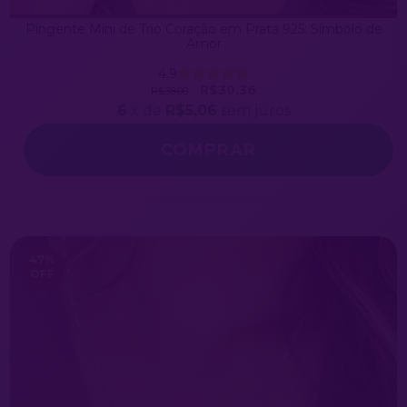
Pingente Mini de Trio Coração em Prata 925: Símbolo de
Amor
4.9
R$30,36
R$38,00
6
x de
R$5,06
sem juros
47
%
OFF