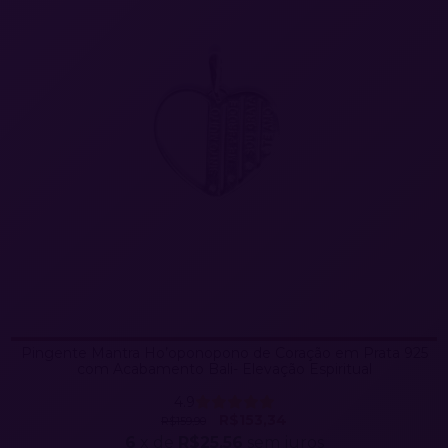
Pingente Mantra Ho’oponopono de Coração em Prata 925
com Acabamento Bali- Elevação Espiritual
4.9
R$153,34
R$159,90
6
x de
R$25,56
sem juros