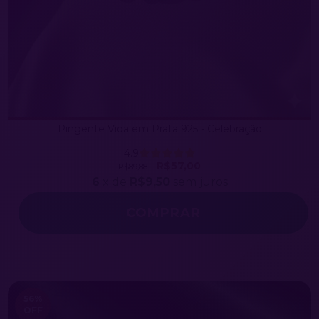
Pingente Vida em Prata 925 - Celebração
4.9
R$57,00
R$89,88
6
x de
R$9,50
sem juros
56
%
OFF