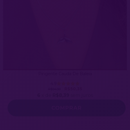
Pingente Cauda De Baleia
4.9
R$50,35
R$94,90
6
x de
R$8,39
sem juros