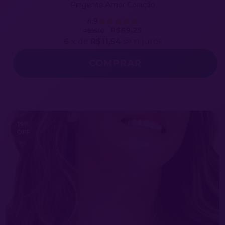
Pingente Amor Coração
4.9
R$69,25
R$95,00
6
x de
R$11,54
sem juros
19
%
OFF