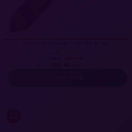
Pingente Biterminado Pedra Olho de Tigre
4.9
R$16,99
R$28,00
3
x de
R$5,66
sem juros
4
%
OFF