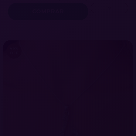
46
%
OFF