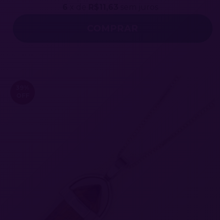
6
x de
R$11,63
sem juros
39
%
OFF