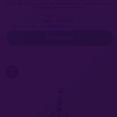
Pingente Flor de Lótus de Prata 925 com Cristal Ametista
100% Natural - Força Interior
5
R$78,00
R$99,90
6
x de
R$13,00
sem juros
22
%
OFF