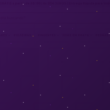
GRÁTIS a partir de R$ 199 | 6x SEM JUROS | Entrega Rápida para todo
ARES
PULSEIRAS
PINGENTES
JOIAS EM PRATA
PEDRAS