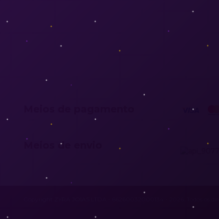
Meios de pagamento
Meios de envio
Copyright ZYRA JOIAS LTDA - 66260032000134 - 2026. Todos os direi