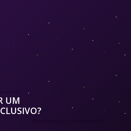
 filtros.
R UM
CLUSIVO?
Permaneça conectado