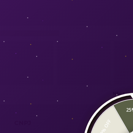
Não temo
25
20% OFF
CNPJ
Contat