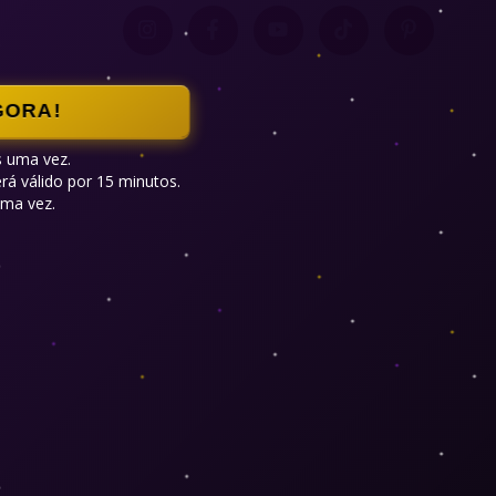
GORA!
 uma vez.

á válido por 15 minutos.

ma vez.
