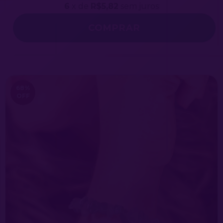
6
x de
R$5,82
sem juros
COMPRAR
68
%
OFF