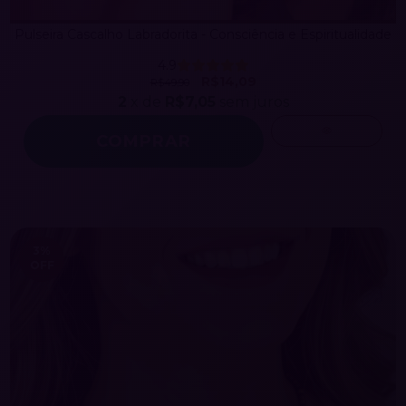
Pulseira Cascalho Labradorita - Consciência e Espiritualidade
4.9
R$14,09
R$49,90
2
x de
R$7,05
sem juros
COMPRAR
3
%
OFF