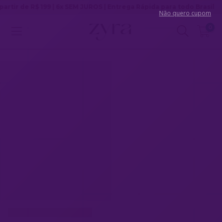
 | 6x SEM JUROS | Entrega Rápida para todo Brasil
Não quero cupom
0