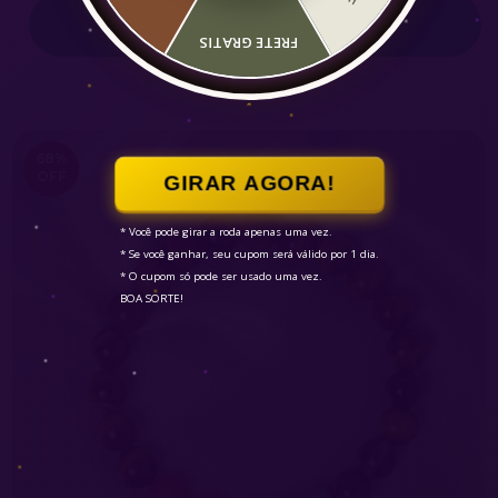
COMPRAR
FRETE GRATIS
68
%
OFF
GIRAR AGORA!
* Você pode girar a roda apenas uma vez.

* Se você ganhar, seu cupom será válido por 1 dia.

* O cupom só pode ser usado uma vez.

BOA SORTE!