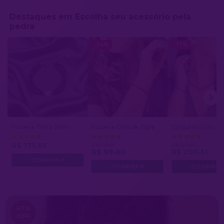
Destaques em Escolha seu acessório pela
pedra
-34%
-17%
Pulseira Thera 3mm
Pulseira Olho de Tigre
Conjunto Olho de 
R$ 173,65
R$ 149,00
R$ 349,80
R$ 99,00
R$ 290,31
47
%
OFF