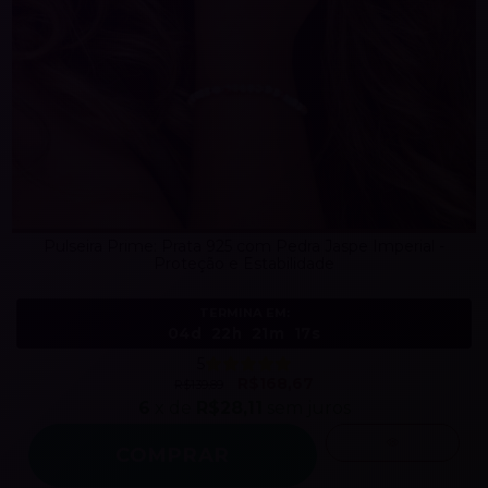
Pulseira Prime: Prata 925 com Pedra Jaspe Imperial -
Proteção e Estabilidade
TERMINA EM:
04d
22h
21m
14s
5
R$168,67
R$139,89
6
x de
R$28,11
sem juros