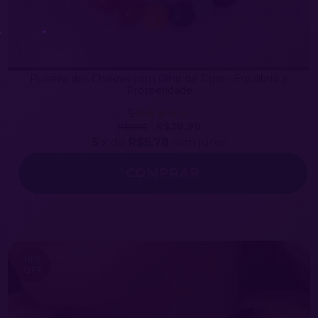
Pulseira dos Chakras com Olho de Tigre - Equilíbrio e
Prosperidade
5
R$28,90
R$89,90
5
x de
R$5,78
sem juros
COMPRAR
18
%
OFF