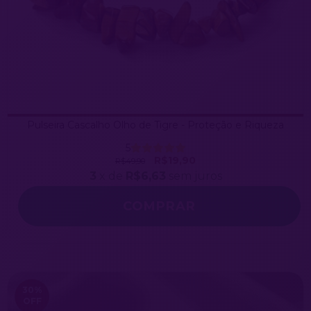
Pulseira Cascalho Olho de Tigre - Proteção e Riqueza
5
R$19,90
R$49,90
3
x de
R$6,63
sem juros
COMPRAR
30
%
OFF