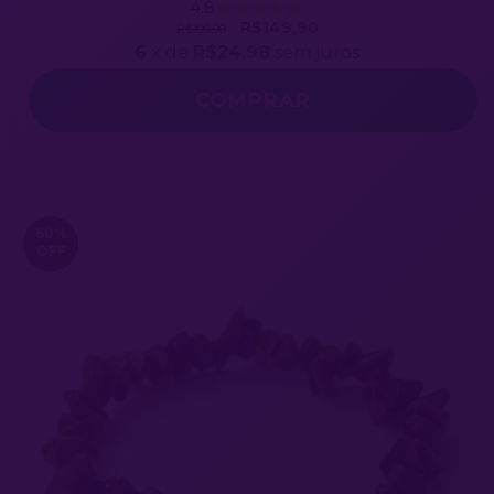
4.8
R$149,90
R$199,90
6
x de
R$24,98
sem juros
60
%
OFF