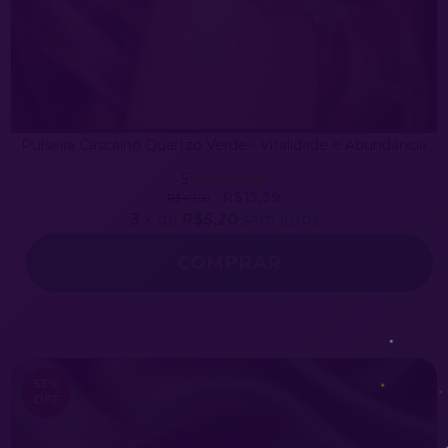
Pulseira Cascalho Quartzo Verde - Vitalidade e Abundância
5
R$15,59
R$49,00
3
x de
R$5,20
sem juros
COMPRAR
53
%
OFF