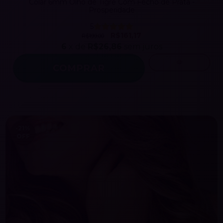
Colar 6mm Olho de Tigre Com Fecho de Prata -
Prosperidade
5
R$161,17
R$199,00
6
x de
R$26,86
sem juros
-21
%
OFF