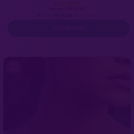
5
R$99,90
R$149,00
6
x de
R$16,65
sem juros
COMPRAR
16
%
OFF