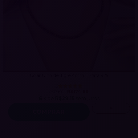
Colar Olho de Tigre 4mm | Prata 925
5
R$174,89
R$179,90
6
x de
R$29,15
sem juros