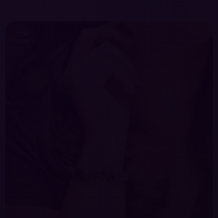
72
%
OFF