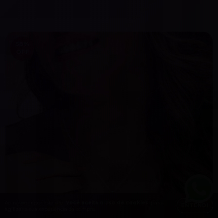
58
%
OFF
Ao navegar por este site
você aceita o uso de cookies
para
ENTENDI
agilizar a sua experiência de compra.