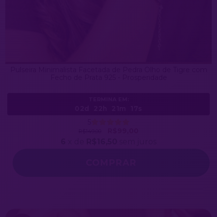
Pulseira Minimalista Facetada de Pedra Olho de Tigre com
Fecho de Prata 925 - Prosperidade
TERMINA EM:
02d
22h
21m
14s
5
R$99,00
R$149,00
6
x de
R$16,50
sem juros
COMPRAR