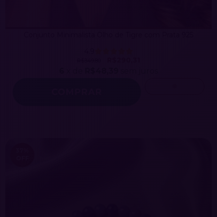
Conjunto Minimalista Olho de Tigre com Prata 925
4.9
R$290,31
R$349,80
6
x de
R$48,39
sem juros
37
%
OFF