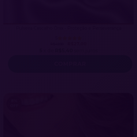
Pulseira Cascalho Ônix - Proteção e Perseverança
5
R$27,00
R$49,90
5
x de
R$5,40
sem juros
COMPRAR
8
%
OFF