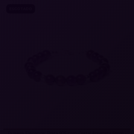
ESGOTADO
Pulseira Elegance: Prata 925 com Cristal Ametista 6mm -