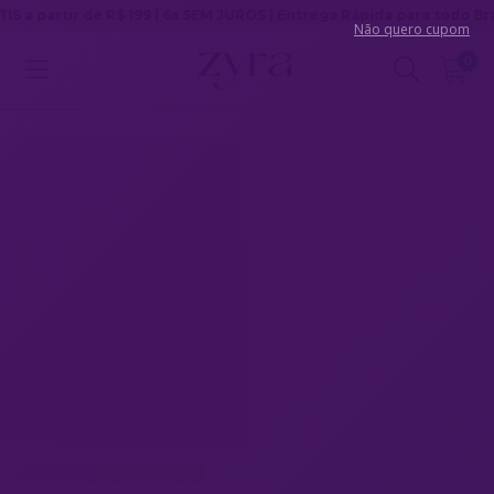
 de R$ 199 | 6x SEM JUROS | Entrega Rápida para todo Brasil
Não quero cupom
0