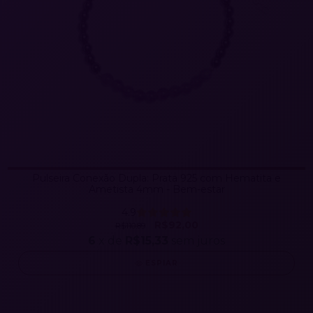
Pulseira Conexão Dupla: Prata 925 com Hematita e
Ametista 4mm - Bem-estar
4.9
R$92,00
R$110,89
6
x de
R$15,33
sem juros
ESPIAR