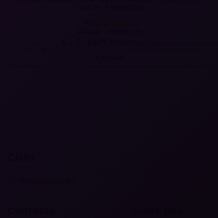
Intuição e Sabedoria
4.9
R$103,00
R$149,86
6
x de
R$17,17
sem juros
ESPIAR
CNPJ
37.799.091/0001-87
Contatos
Sobre nós