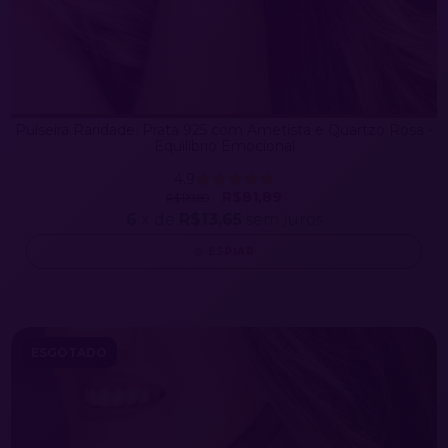
Pulseira Raridade: Prata 925 com Ametista e Quartzo Rosa -
Equilíbrio Emocional
4.9
R$81,89
R$119,89
6
x de
R$13,65
sem juros
ESPIAR
ESGOTADO