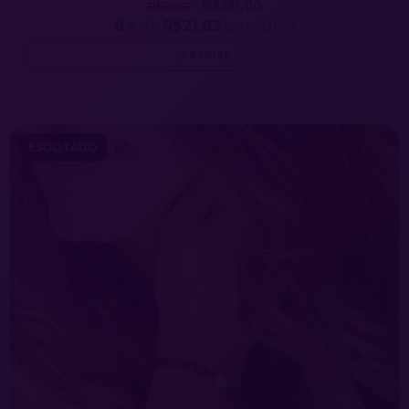
R$131,00
R$149,00
6
x de
R$21,83
sem juros
ESPIAR
ESGOTADO