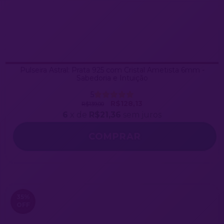
Pulseira Astral: Prata 925 com Cristal Ametista 6mm -
Sabedoria e Intuição
5
R$128,13
R$139,00
6
x de
R$21,36
sem juros
35
%
OFF