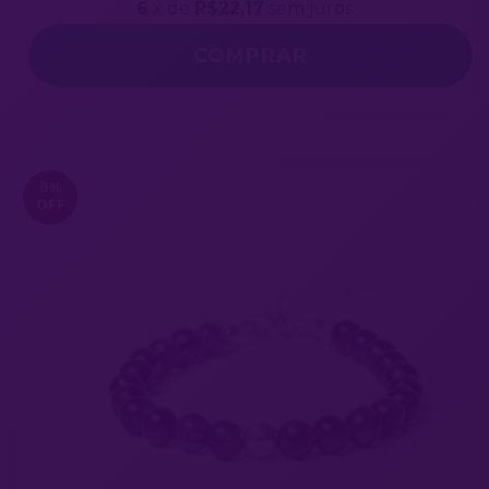
6
x de
R$22,17
sem juros
8
%
OFF