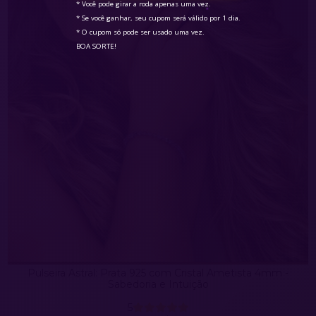
* Você pode girar a roda apenas uma vez.

* Se você ganhar, seu cupom será válido por 1 dia.

* O cupom só pode ser usado uma vez.

BOA SORTE!
Pulseira Astral: Prata 925 com Cristal Ametista 4mm -
Sabedoria e Intuição
5