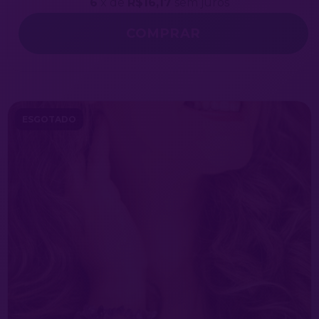
6
x de
R$16,17
sem juros
ESGOTADO