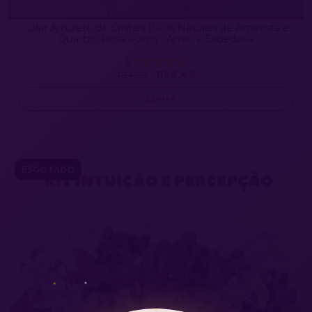
Colar Amuleto de Cristais 100% Naturais de Ametista e
Quartzo Rosa 40cm - Amor e Sabedoria
5
R$6,49
R$49,90
ESPIAR
ESGOTADO