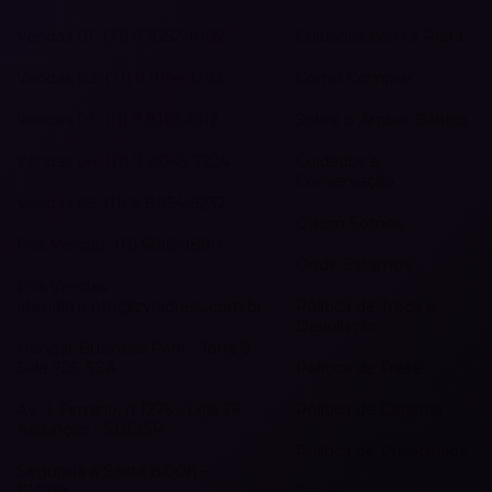
Vendas 01: (71) 9 9252-1802
Cuidados com a Prata
Vendas 02: (71) 9 9154-1292
Como Comprar
Vendas 03: (11) 9 8185-6112
Sobre o Âmbar Báltico
Vendas 04: (11) 9 8045-7224
Cuidados e
Conservação
Vendas 05: (11) 9 8054-9232
Quem Somos
Pós Vendas: (11) 5196-9890
Onde Estamos
Pós Vendas:
atendimento@zyradress.com.br
Política de Troca e
Devolução
Hangar Business Park - Torre 2
Sala 725, SSA
Política de Frete
Av. J. Firmino, n 1275 - Loja 26
Política de Garantia
Assunção - SBC/SP
Política de Privacidade
Segunda a Sexta 8:00h –
17:00h