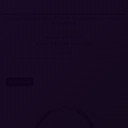
Pulseira Elegance: Prata 925 com Cristal Ametista - Intuição
e Sabedoria
4.9
R$107,00
R$149,89
6
x de
R$17,83
sem juros
ESPIAR
ESGOTADO