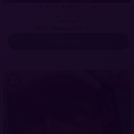
Colar de Granada com Prata
4.9
R$180,00
6
x de
R$30,00
sem juros
COMPRAR
28
%
OFF