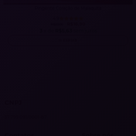
Pingente Coração de Malaquita
4.9
R$16,90
R$29,00
3
x de
R$5,63
sem juros
ESPIAR
CNPJ
37.799.091/0001-87
Contatos
Sobre nós