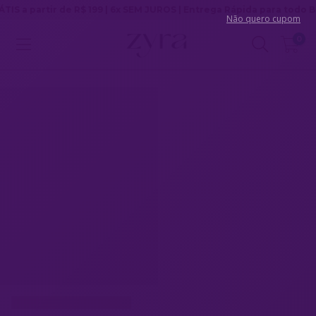
e R$ 199 | 6x SEM JUROS | Entrega Rápida para todo Brasil
Não quero cupom
0