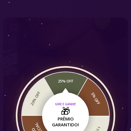
27
%
OFF
25% OFF
20% OFF
5% OFF
GIRE E GANHE!
🎁
PRÊMIO
GARANTIDO!
L