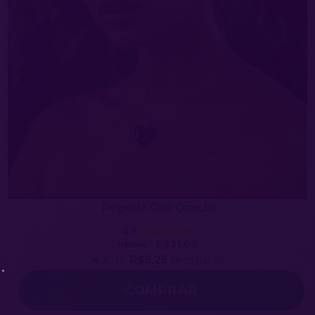
Pingente Ônix Coração
4.9
R$21,00
R$29,00
4
x de
R$5,25
sem juros