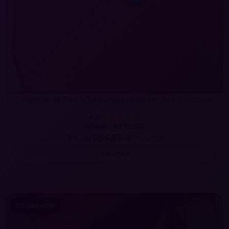
Pingente de Pedra Turquesa Estrela em Aço Inoxidável
4.9
R$19,60
R$28,00
3
x de
R$6,53
sem juros
ESPIAR
ESGOTADO