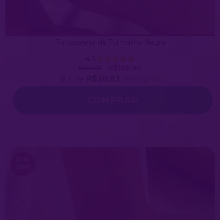
Tornozeleira de Turmalina Negra
4.9
R$125,00
R$149,00
6
x de
R$20,83
sem juros
COMPRAR
10
%
OFF