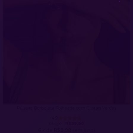
Pulseira Borboleta Folheada com Cristais Verdes
4.9
R$59,90
R$69,90
6
x de
R$9,98
sem juros