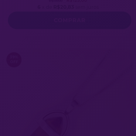
R$125,00
R$139,00
6
x de
R$20,83
sem juros
COMPRAR
39
%
OFF