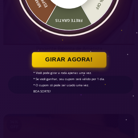
11% OFF
M
I
M
O
E
S
P
E
C
I
A
FRETE GRATIS
Pingente Biponta de Ametista
4.9
GIRAR AGORA!
R$18,20
R$25,00
3
x de
R$6,07
sem juros
* Você pode girar a roda apenas uma vez.

* Se você ganhar, seu cupom será válido por 1 dia.

* O cupom só pode ser usado uma vez.

BOA SORTE!
14
%
OFF