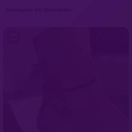
Destaques em Elementos
16
%
OFF