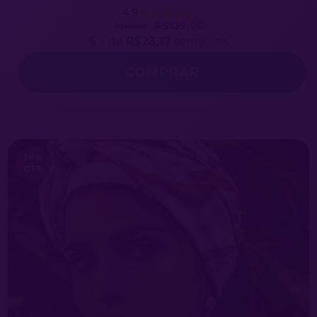
4.9
R$139,00
R$169,00
6
x de
R$23,17
sem juros
COMPRAR
28
%
OFF