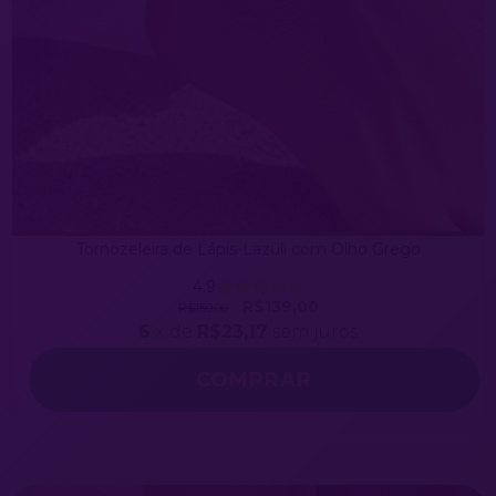
Tornozeleira de Lápis-Lazúli com Olho Grego
4.9
R$139,00
R$159,00
6
x de
R$23,17
sem juros
COMPRAR