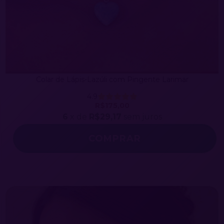
Colar de Lápis-Lazúli com Pingente Larimar
4.9
R$175,00
6
x de
R$29,17
sem juros
COMPRAR