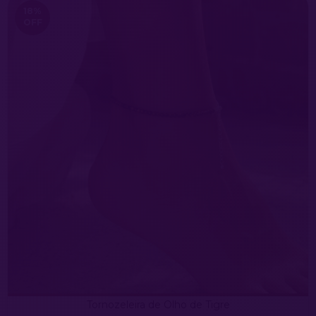
18
%
OFF
Tornozeleira de Olho de Tigre