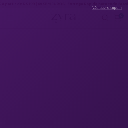
artir de R$ 199 | 6x SEM JUROS | Entrega Rápida para todo Brasil
Não quero cupom
0