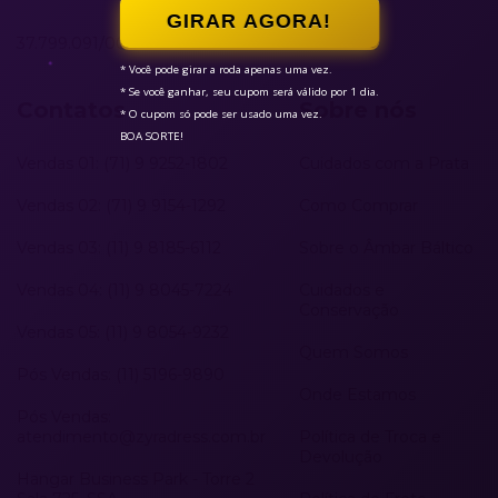
GIRAR AGORA!
37.799.091/0001-87
* Você pode girar a roda apenas uma vez.

* Se você ganhar, seu cupom será válido por 1 dia.

Contatos
Sobre nós
* O cupom só pode ser usado uma vez.

BOA SORTE!
Vendas 01: (71) 9 9252-1802
Cuidados com a Prata
Vendas 02: (71) 9 9154-1292
Como Comprar
Vendas 03: (11) 9 8185-6112
Sobre o Âmbar Báltico
Vendas 04: (11) 9 8045-7224
Cuidados e
Conservação
Vendas 05: (11) 9 8054-9232
Quem Somos
Pós Vendas: (11) 5196-9890
Onde Estamos
Pós Vendas:
atendimento@zyradress.com.br
Política de Troca e
Devolução
Hangar Business Park - Torre 2