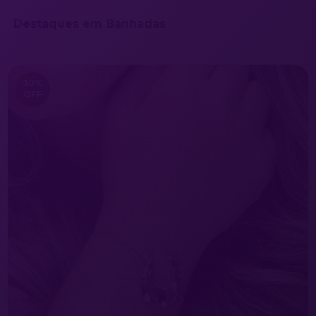
Destaques em Banhadas
30
%
OFF