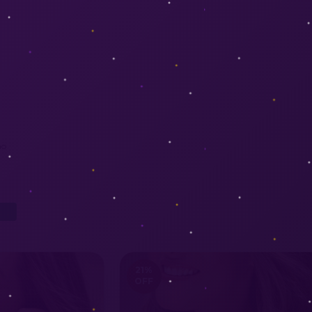
no
21
%
OFF