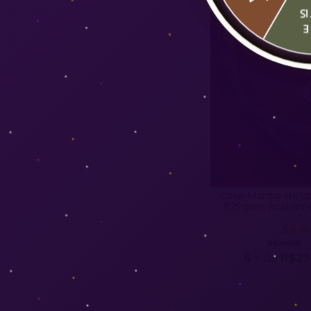
G
F
Colar Mantra Ho’
925 com Acabamen
Espi
5
R$249,90
6
x de
R$29