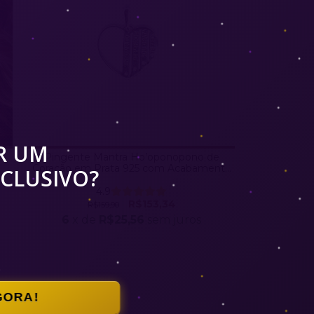
R UM
Pingente Mantra Ho’oponopono de
Coração em Prata 925 com Acabamento
CLUSIVO?
Bali- Elevação Espiritual
4.9
R$153,34
R$159,90
6
x de
R$25,56
sem juros
GORA!
ESGOTADO