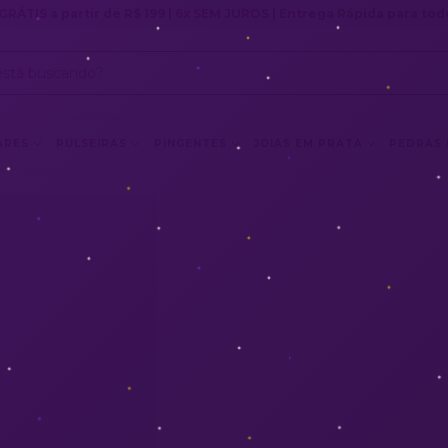
GRÁTIS a partir de R$ 199 | 6x SEM JUROS | Entrega Rápida para todo
ARES
PULSEIRAS
PINGENTES
JOIAS EM PRATA
PEDRAS