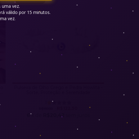
 uma vez.

á válido por 15 minutos.

ma vez.

ão
Pulseira de Olho Grego e Pedra Howlita -
Sorte, Proteção e Serenidade
1
R$122,50
R$159,00
6
x de
R$20,42
sem juros