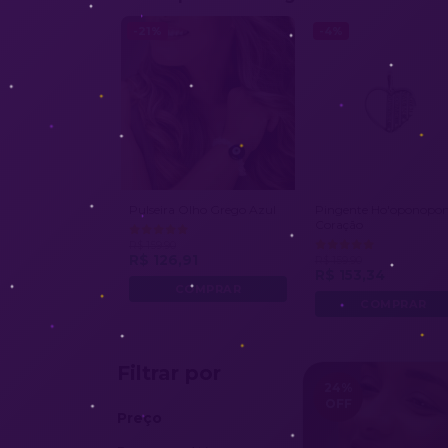
-21%
-4%
Pulseira Olho Grego Azul
Pingente Ho'oponopo
Coração
R$ 159,90
R$ 126,91
R$ 159,90
R$ 153,34
Filtrar por
24
%
OFF
Preço