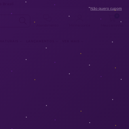
 Brasil
Não quero cupom
0
Atendimento
Minha conta
Meu carrinho
 NATURAIS
LANÇAMENTOS
VER MAIS