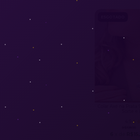
ESGOTADO
Colar Axé na Prata
Sorte e
4.9
R$108,90
6
x de
R$15