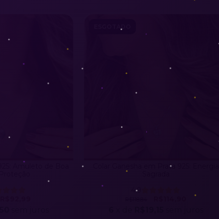
ESGOTADO
 925: Amuleto de Boa
Colar Ganesha em Prata 925: Energia
 Proteção
Sagrada
4.9
R$92,99
R$114,90
R$118,84
,50
sem juros
6
x de
R$19,15
sem juros