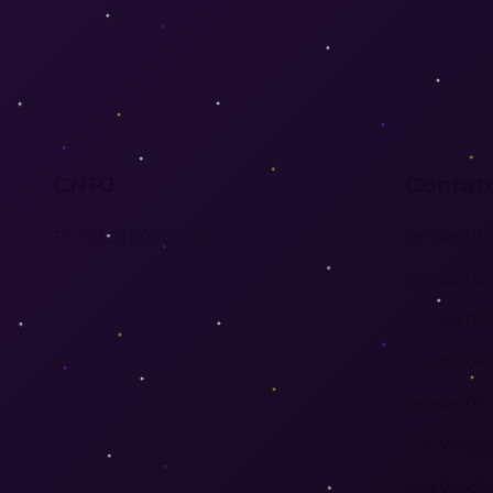
CNPJ
Contat
Vendas 01: 
37.799.091/0001-87
Vendas 02: 
Vendas 03: 
Vendas 04: 
Vendas 05: 
Pós Vendas:
Pós Vendas