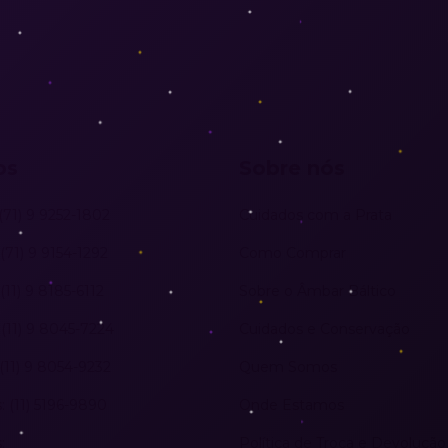
os
Sobre nós
(71) 9 9252-1802
Cuidados com a Prata
(71) 9 9154-1292
Como Comprar
(11) 9 8185-6112
Sobre o Âmbar Báltico
(11) 9 8045-7224
Cuidados e Conservação
(11) 9 8054-9232
Quem Somos
 (11) 5196-9890
Onde Estamos
:
Política de Troca e Devolução