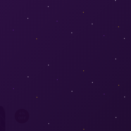
4
%
OFF