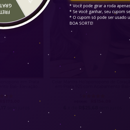
RATIS
* Você pode girar a roda apenas
* Se você ganhar, seu cupom ser
RETE
* O cupom só pode ser usado u
BOA SORTE!
oponopono em Prata
Colar Mantra Ho’oponopono de Coraç
to Bali- Elevação
em Prata 925 com Acabamento Bali-
ritual
Elevação Espiritual
5
R$175,00
R$154,08
R$196,80
,17
sem juros
6
x de
R$25,68
sem juros