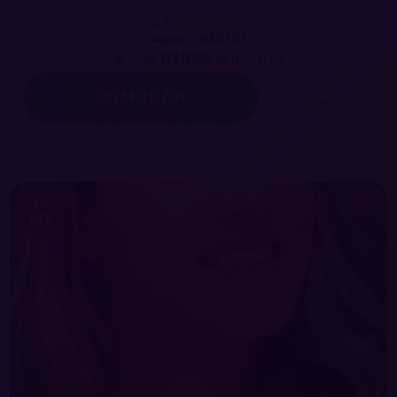
4.9
R$51,51
R$89,90
6
x de
R$8,59
sem juros
5
%
OFF