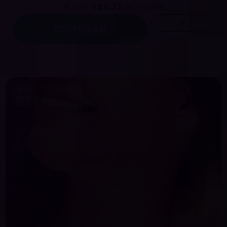
6
x de
R$11,37
sem juros
31
%
OFF