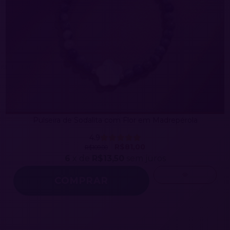
Pulseira de Sodalita com Flor em Madrepérola
4.9
R$81,00
R$109,00
6
x de
R$13,50
sem juros