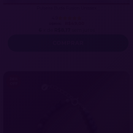
Pulseira Buda Fusion Unissex
4.9
R$49,00
R$89,90
6
x de
R$8,17
sem juros
26
%
OFF