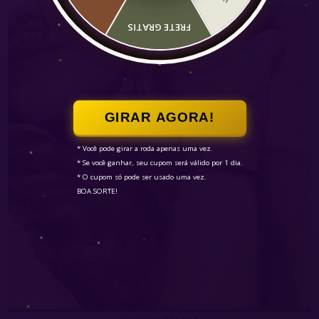
-15
%
FRETE GRATIS
OFF
GIRAR AGORA!
* Você pode girar a roda apenas uma vez.

* Se você ganhar, seu cupom será válido por 1 dia.

* O cupom só pode ser usado uma vez.

BOA SORTE!