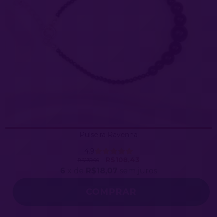
Pulseira Ravenna
4.9
R$108,43
R$139,90
6
x de
R$18,07
sem juros