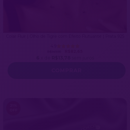
Colar Fluir | Olho de Tigre com Efeito Flutuante | Prata 925
4.9
R$82,65
R$149,90
6
x de
R$13,78
sem juros
21
%
OFF