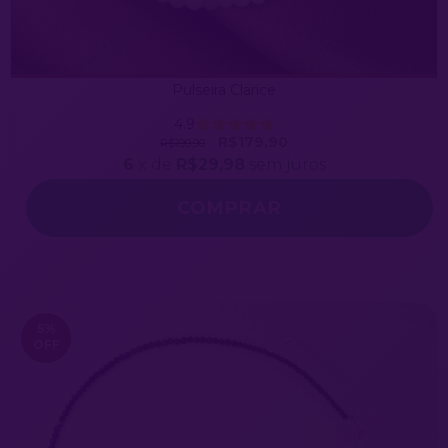
Pulseira Clarice
4.9
R$179,90
R$199,90
6
x de
R$29,98
sem juros
5
%
OFF