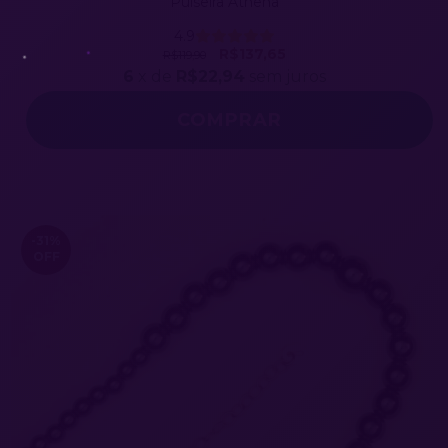
Pulseira Athena
4.9
R$137,65
R$119,90
6
x de
R$22,94
sem juros
-31
%
OFF