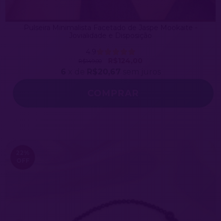
Pulseira Minimalista Facetado de Jaspe Mookaite -
Jovialidade e Disposição
4.9
R$124,00
R$149,00
6
x de
R$20,67
sem juros
COMPRAR
22
%
OFF