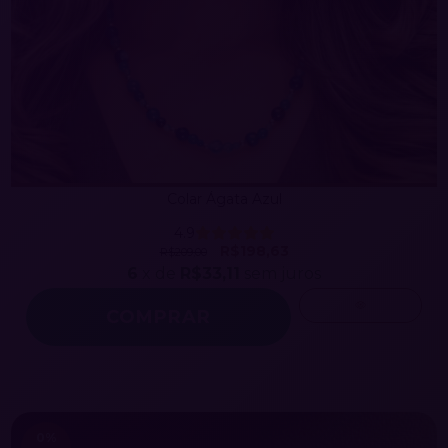
Colar Ágata Azul
4.9
R$198,63
R$209,00
6
x de
R$33,11
sem juros
0
%