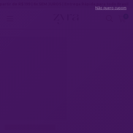
 | 6x SEM JUROS | Entrega Rápida para todo Brasil
Não quero cupom
0