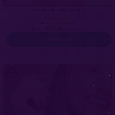
Colar Minimalista Fosfosiderita
4.9
R$165,49
R$199,00
6
x de
R$27,58
sem juros
COMPRAR
0
%
OFF