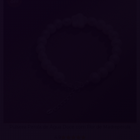
OFF
Pulseira Perola de Água Doce com Flor de Madrepérola
4.9