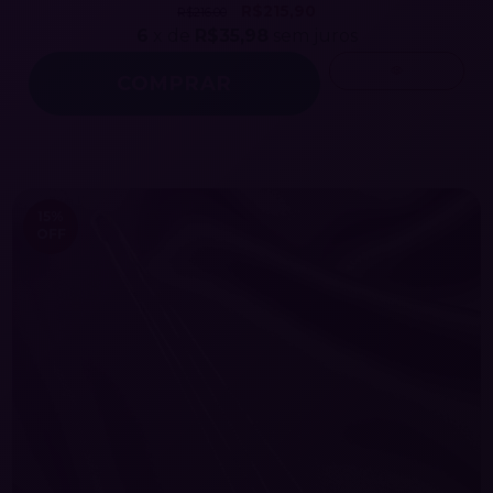
R$215,90
R$216,00
6
x de
R$35,98
sem juros
15
%
OFF