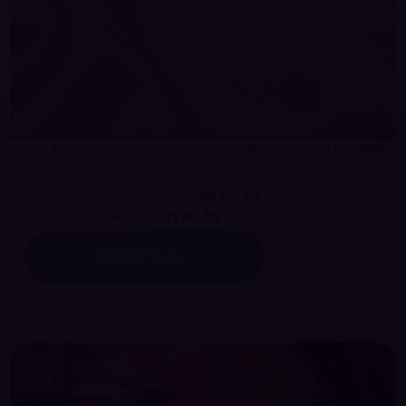
Colar Peridoto Verde em Prata 925 - Renovação e Equilíbrio
4.9
R$221,67
R$259,90
6
x de
R$36,95
sem juros
32
%
OFF