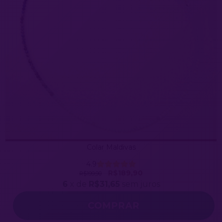
Colar Maldivas
4.9
R$189,90
R$199,90
6
x de
R$31,65
sem juros