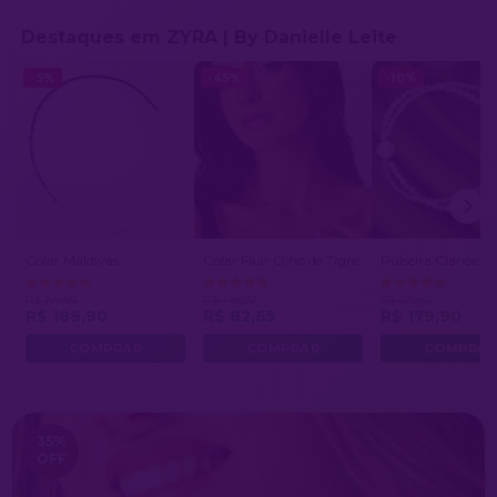
Destaques em ZYRA | By Danielle Leite
-5%
-45%
-10%
Colar Maldivas
Colar Fluir Olho de Tigre
Pulseira Clarice
R$ 199,90
R$ 149,90
R$ 199,90
R$ 189,90
R$ 82,65
R$ 179,90
35
%
OFF