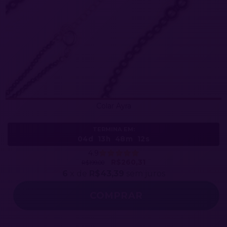
Colar Ayra
TERMINA EM:
04d
13h
48m
09s
4.9
R$260,31
R$199,00
6
x de
R$43,39
sem juros