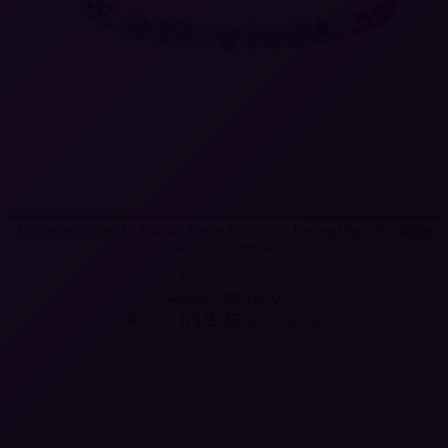
Pulseira Conexão Dupla: Prata 925 com Hematita e Sodalita
4mm - Energia
5
R$92,10
R$98,90
6
x de
R$15,35
sem juros
ESPIAR