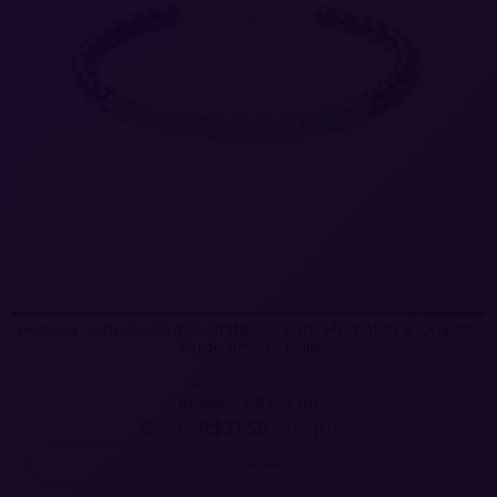
Pulseira Conexão Dupla: Prata 925 com Hematita e Quartzo
Verde 4mm - Cura
4.9
R$129,00
R$109,80
6
x de
R$21,50
sem juros
ESPIAR