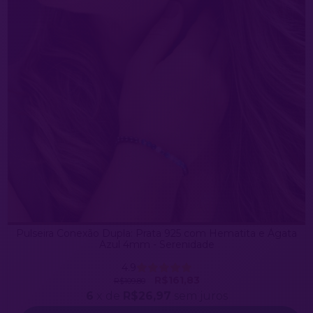
Pulseira Conexão Dupla: Prata 925 com Hematita e Ágata
Azul 4mm - Serenidade
4.9
R$161,83
R$109,80
6
x de
R$26,97
sem juros