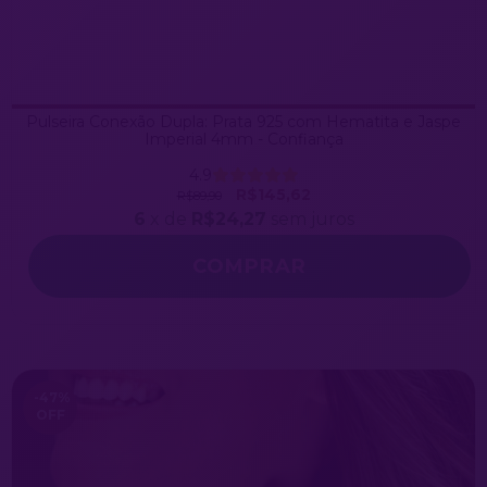
Pulseira Conexão Dupla: Prata 925 com Hematita e Jaspe
Imperial 4mm - Confiança
4.9
R$145,62
R$89,90
6
x de
R$24,27
sem juros
-47
%
OFF