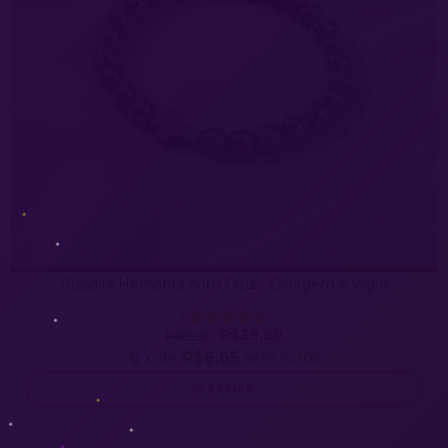
Pulseira Hematita com Cruz - Coragem e Vigor
5
R$39,90
R$68,90
6
x de
R$6,65
sem juros
ESPIAR