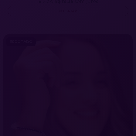
6
x de
R$19,35
sem juros
ESPIAR
ESGOTADO