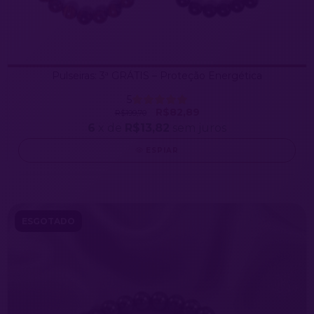
Pulseiras: 3ª GRÁTIS – Proteção Energética
5
R$82,89
R$199,70
6
x de
R$13,82
sem juros
ESPIAR
ESGOTADO