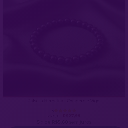
Pulseira Hematita - Coragem e Vigor
5
R$27,99
R$59,90
5
x de
R$5,60
sem juros