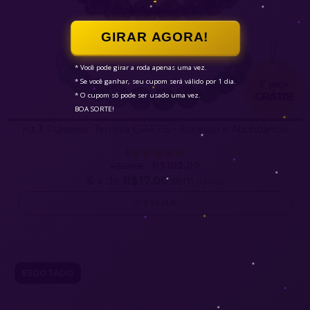
GIRAR AGORA!
* Você pode girar a roda apenas uma vez.

* Se você ganhar, seu cupom será válido por 1 dia.

* O cupom só pode ser usado uma vez.

BOA SORTE!
Kit 3 Pulseiras: Terceira GRÁTIS - Sucesso e Abundância
5
R$102,00
R$209,98
6
x de
R$17,00
sem juros
ESPIAR
ESGOTADO