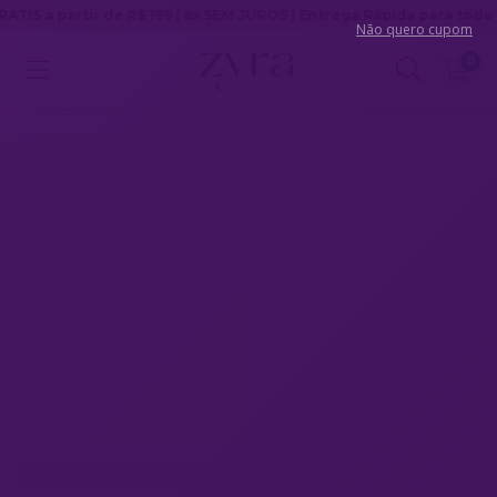
tir de R$ 199 | 6x SEM JUROS | Entrega Rápida para todo Brasil
Não quero cupom
0