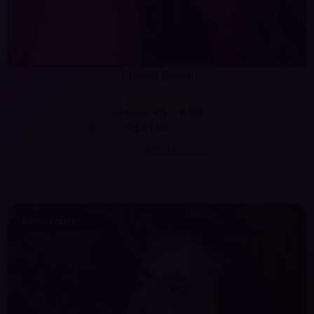
Pulseira Boreal
5
R$129,90
R$169,90
6
x de
R$21,65
sem juros
ESPIAR
ESGOTADO