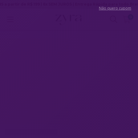
 199 | 6x SEM JUROS | Entrega Rápida para todo Brasil
Não quero cupom
0