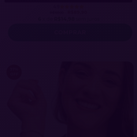
4.9
R$89,90
R$169,00
6
x de
R$14,98
sem juros
37
%
OFF