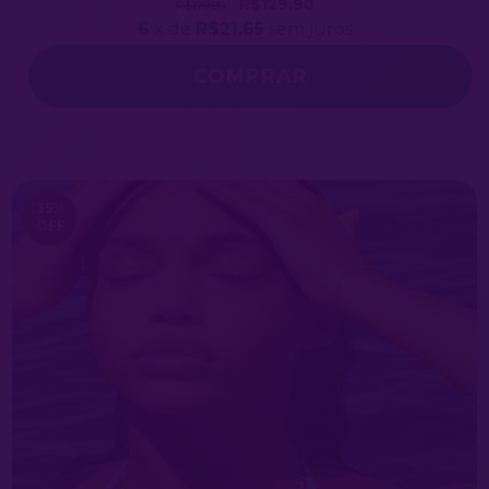
R$129,90
R$179,00
6
x de
R$21,65
sem juros
COMPRAR
35
%
OFF