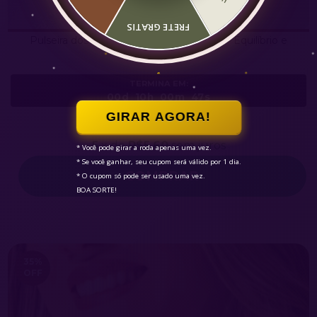
FRETE GRATIS
Pulseira dos Chakras com Olho de Tigre - Equilíbrio e
Prosperidade
TERMINA EM:
00d
10h
00m
44s
GIRAR AGORA!
5
R$27,99
R$89,90
5
x de
R$5,60
sem juros
* Você pode girar a roda apenas uma vez.

* Se você ganhar, seu cupom será válido por 1 dia.

COMPRAR
* O cupom só pode ser usado uma vez.

BOA SORTE!
35
%
OFF