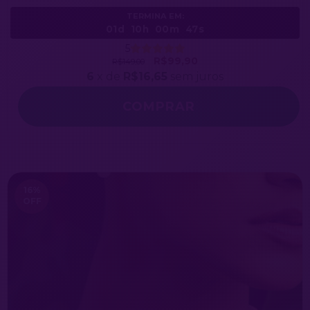
TERMINA EM:
01d
10h
00m
44s
5
R$99,90
R$149,00
6
x de
R$16,65
sem juros
COMPRAR
16
%
OFF