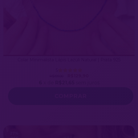
Colar Minimalista Lápis Lazúli Natural | Prata 925
5
R$129,90
R$199,00
6
x de
R$21,65
sem juros
COMPRAR
27
%