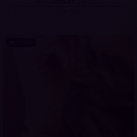
6
x de
R$14,98
sem juros
ESPIAR
ESGOTADO