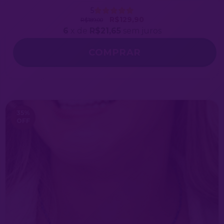
5
R$129,90
R$189,00
6
x de
R$21,65
sem juros
COMPRAR
35
%
OFF