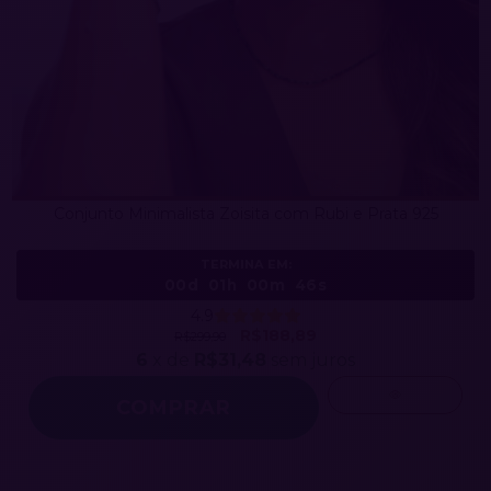
Conjunto Minimalista Zoisita com Rubi e Prata 925
TERMINA EM:
00d
01h
00m
43s
4.9
R$188,89
R$299,90
6
x de
R$31,48
sem juros