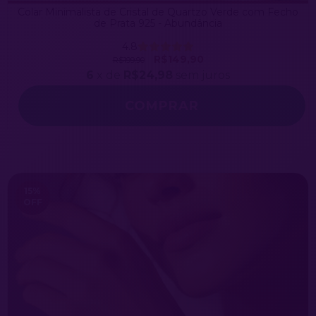
Colar Minimalista de Cristal de Quartzo Verde com Fecho
de Prata 925 - Abundância
4.8
R$149,90
R$199,90
6
x de
R$24,98
sem juros
15
%
OFF