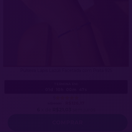
Pulseira Lápis Lazúli Facetada com Prata 925
TERMINA EM:
01d
10h
00m
44s
5
R$126,17
R$149,00
6
x de
R$21,03
sem juros
COMPRAR