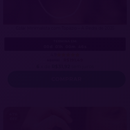
Colar Minimalista com Topázio – A Pedra de 2025
TERMINA EM:
00d
01h
00m
43s
4.9
R$191,49
R$197,50
6
x de
R$31,92
sem juros
COMPRAR
47
%
OFF