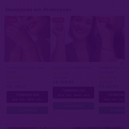
Destaques em Promoções
-15%
-37%
-33%
Pulseira Minimal Lápis-
Conjunto Zoisita e Rubi
Pulseira Minimali
Lazúli
Granada
R$ 299,90
R$ 188,89
R$ 149,00
R$ 149,00
R$ 126,17
R$ 99,90
TERMINA EM:
TERMINA EM:
TERMINA E
00d
01h
00m
43s
01d
10h
00m
44s
01d
10h
00m