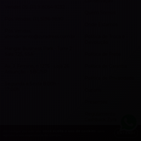
Conservação
Vendas 05: (11) 9 8054-9232
Quem Somos
Pós Vendas: (11) 5196-9890
Onde Estamos
Pós Vendas:
atendimento@zyradress.com.br
Política de Troca e
Devolução
Hangar Business Park - Torre 2
Sala 725, SSA
Política de Frete
Av. J. Firmino, n 1275 - Loja 26
Política de Garantia
Assunção - SBC/SP
Política de Privacidade
Segunda a Sexta 8:00h –
17:00h
Cupons
Presentes
Regulamento
Cashback Zyra
Roleta de Prêmios
Ao navegar por este site
você aceita o uso de cookies
para
ENTENDI
agilizar a sua experiência de compra.