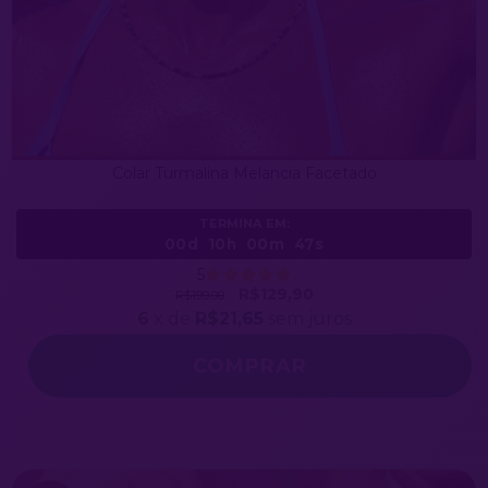
Colar Turmalina Melancia Facetado
TERMINA EM:
00d
10h
00m
44s
5
R$129,90
R$199,00
6
x de
R$21,65
sem juros
COMPRAR