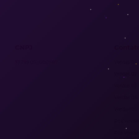
CNPJ
Contat
Vendas 01: 
37.799.091/0001-87
Vendas 02: 
Vendas 03: 
Vendas 04: 
Vendas 05: 
Pós Vendas:
Pós Vendas
atendiment