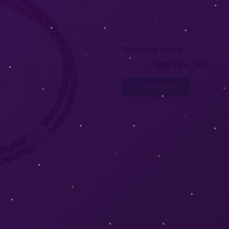
Terracota
Pulseira Azes
R$ 164,90
R$ 209,90