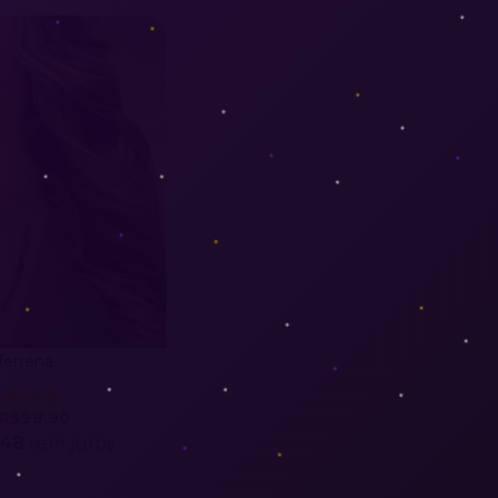
Terrena
R$98,90
,48
sem juros