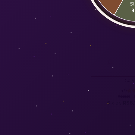
G
F
Colar
4.9
R$56,99
6
x de
R$8,