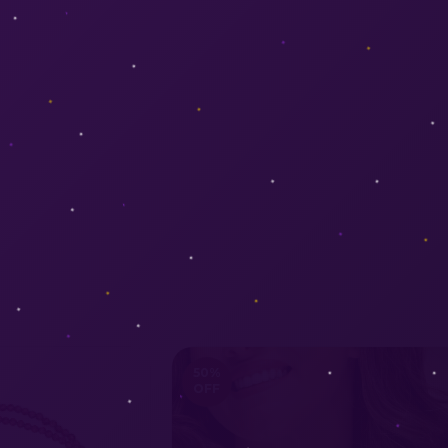
50
%
OFF