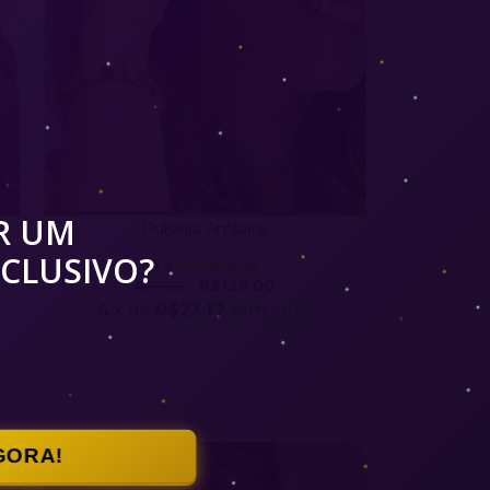
R UM
Pulseira Ambaris
CLUSIVO?
4.9
R$139,00
R$179,90
6
x de
R$23,17
sem juros
GORA!
ESGOTADO