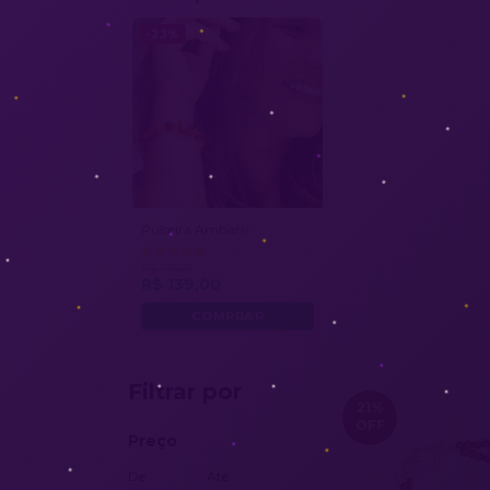
-23%
Pulseira Ambaris
R$ 179,90
R$ 139,00
Filtrar por
21
%
OFF
Preço
De
Até