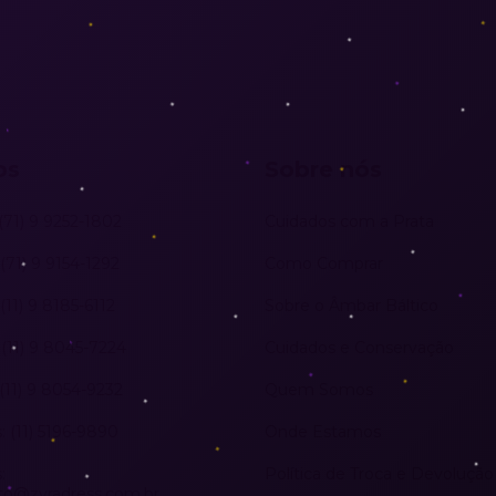
os
Sobre nós
(71) 9 9252-1802
Cuidados com a Prata
(71) 9 9154-1292
Como Comprar
(11) 9 8185-6112
Sobre o Âmbar Báltico
(11) 9 8045-7224
Cuidados e Conservação
(11) 9 8054-9232
Quem Somos
 (11) 5196-9890
Onde Estamos
:
Política de Troca e Devolução
o@zyradress.com.br