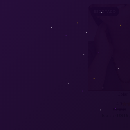
ESGOTADO
Colar 
4.9
R$189,90
6
x de
R$16