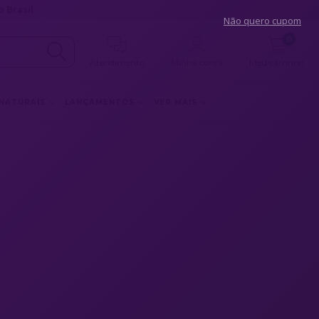
 Brasil
Não quero cupom
0
Atendimento
Minha conta
Meu carrinho
 NATURAIS
LANÇAMENTOS
VER MAIS