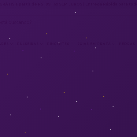
GRÁTIS a partir de R$ 199 | 6x SEM JUROS | Entrega Rápida para todo
ARES
PULSEIRAS
PINGENTES
JOIAS EM PRATA
PEDRAS