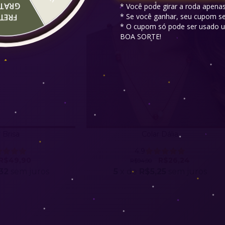
RATIS
* Você pode girar a roda apenas
* Se você ganhar, seu cupom ser
RETE
* O cupom só pode ser usado u
BOA SORTE!
 Brisa
Colar Dália
4.9
R$49,90
R$26,24
R$94,90
32
sem juros
5
x de
R$5,25
sem juros