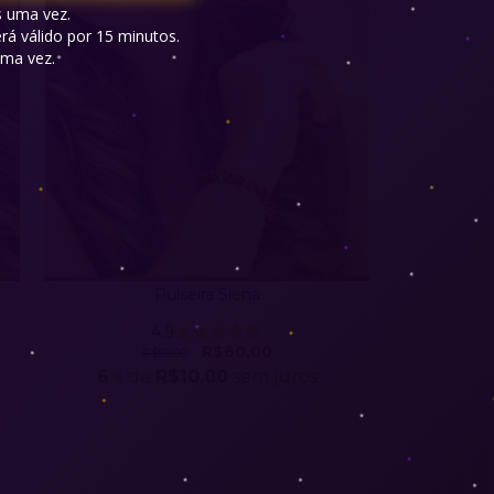
 uma vez.

á válido por 15 minutos.

ma vez.

Pulseira Siena
4.9
R$60,00
R$99,00
6
x de
R$10,00
sem juros