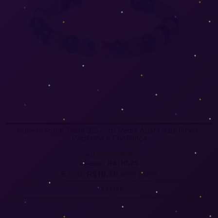
Pulseira Astral: Prata 925 com Pedra Ágata Azul 6mm -
Paciência e Confiança
4.9
R$110,25
R$139,00
6
x de
R$18,38
sem juros
ESPIAR