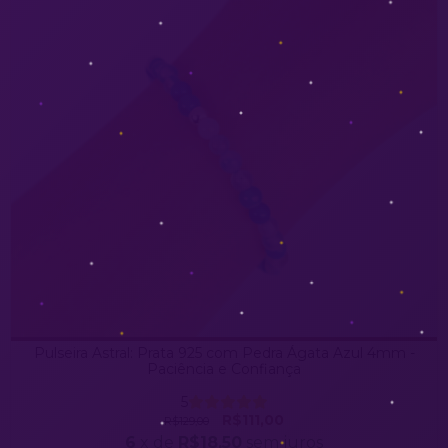
Pulseira Astral: Prata 925 com Pedra Ágata Azul 4mm -
Paciência e Confiança
5
R$111,00
R$129,00
6
x de
R$18,50
sem juros