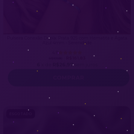
Pulseira Conexão Dupla: Prata 925 com Hematita e Ágata
Azul 4mm - Serenidade
4.9
R$161,83
R$109,80
6
x de
R$26,97
sem juros
ESGOTADO