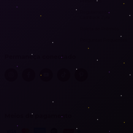
Presentes
Regulamento
Cashback Zyra
Roleta de Prêmios
Perguntas Frequentes
Permaneça conectado
Meios de pagamento