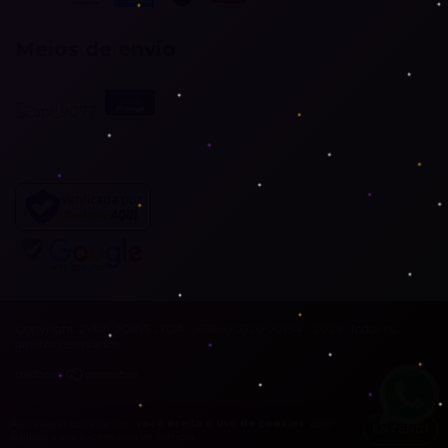
Meios de envio
Verificada por
Copyright ZYRA JOIAS LTDA - 66260032000134 - 2026. Todos os
direitos reservados.
Ao navegar por este site
você aceita o uso de cookies
para
ENTENDI
agilizar a sua experiência de compra.