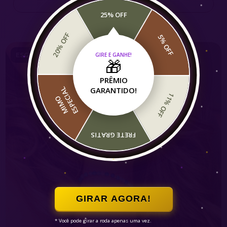
ESPIAR
25% OFF
20% OFF
5% OFF
GIRE E GANHE!
ESGOTADO
🎁
PRÊMIO
GARANTIDO!
L
11% OFF
M
I
M
O
E
S
P
E
C
I
A
FRETE GRATIS
GIRAR AGORA!
* Você pode girar a roda apenas uma vez.
