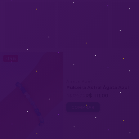
-14%
Ágata Azul
Pulseira Astral Ágata Azul
R$ 111,00
R$ 129,00