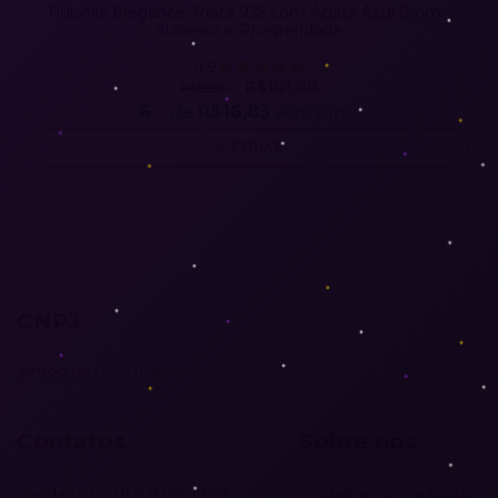
Pulseira Elegance: Prata 925 com Ágata Azul 6mm -
Sucesso e Prosperidade
4.9
R$101,00
R$139,87
6
x de
R$16,83
sem juros
ESPIAR
CNPJ
37.799.091/0001-87
Contatos
Sobre nós
Vendas 01: (71) 9 9252-1802
Cuidados com a Prata