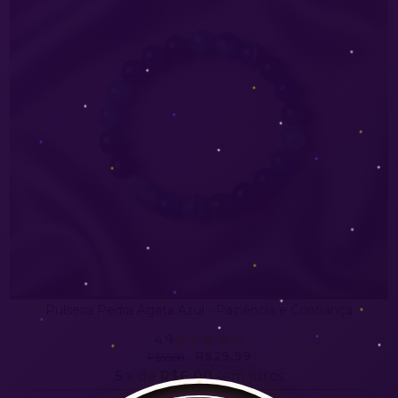
Pulseira Pedra Ágata Azul - Paciência e Confiança
4.9
R$29,99
R$55,90
5
x de
R$6,00
sem juros