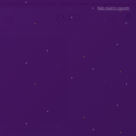
IS a partir de R$ 199 | 6x SEM JUROS | Entrega Rápida para todo Br
Não quero cupom
0