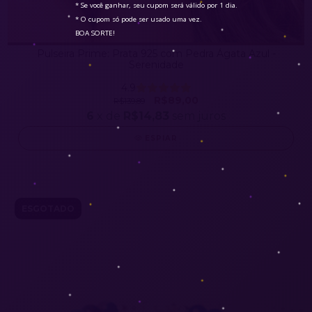
* Se você ganhar, seu cupom será válido por 1 dia.

* O cupom só pode ser usado uma vez.

BOA SORTE!
Pulseira Prime: Prata 925 com Pedra Ágata Azul -
Serenidade
4.9
R$89,00
R$139,89
6
x de
R$14,83
sem juros
ESPIAR
ESGOTADO