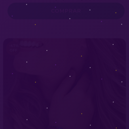
-47
%
OFF