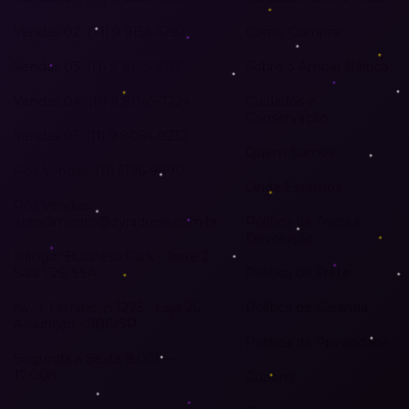
Vendas 02: (71) 9 9154-1292
Como Comprar
Vendas 03: (11) 9 8185-6112
Sobre o Âmbar Báltico
Vendas 04: (11) 9 8045-7224
Cuidados e
Conservação
Vendas 05: (11) 9 8054-9232
Quem Somos
Pós Vendas: (11) 5196-9890
Onde Estamos
Pós Vendas:
atendimento@zyradress.com.br
Política de Troca e
Devolução
Hangar Business Park - Torre 2
Sala 725, SSA
Política de Frete
Av. J. Firmino, n 1275 - Loja 26
Política de Garantia
Assunção - SBC/SP
Política de Privacidade
Segunda a Sexta 8:00h –
17:00h
Cupons