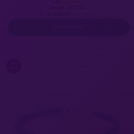
4.9
R$17,53
R$34,00
3
x de
R$5,84
sem juros
38
%
OFF