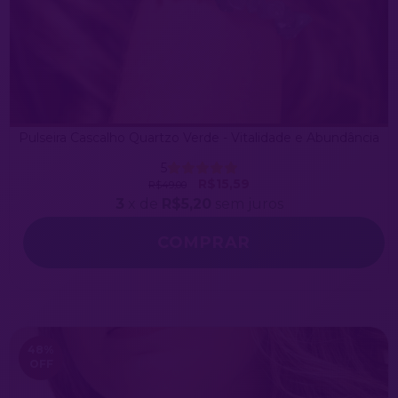
Pulseira Cascalho Quartzo Verde - Vitalidade e Abundância
5
R$15,59
R$49,00
3
x de
R$5,20
sem juros
COMPRAR
48
%
OFF