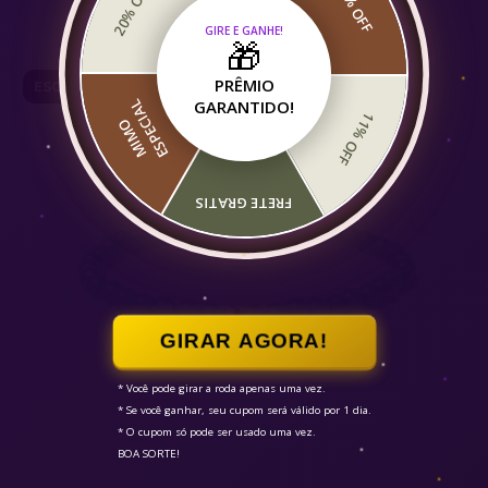
20% OFF
5% OFF
GIRE E GANHE!
🎁
PRÊMIO
ESGOTADO
GARANTIDO!
L
11% OFF
M
I
M
O
E
S
P
E
C
I
A
FRETE GRATIS
GIRAR AGORA!
* Você pode girar a roda apenas uma vez.

* Se você ganhar, seu cupom será válido por 1 dia.

* O cupom só pode ser usado uma vez.

BOA SORTE!