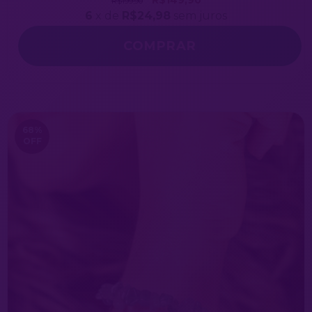
R$149,90
R$199,90
6
x de
R$24,98
sem juros
68
%
OFF