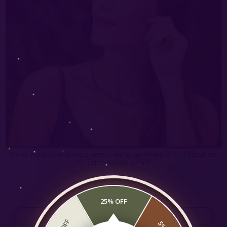
Colar para Abundância com Fecho de Prata 925 - Cristal de
Quartzo Verde 4mm
5
R$119,90
R$159,90
6
x de
R$19,98
sem juros
25% OFF
ESPIAR