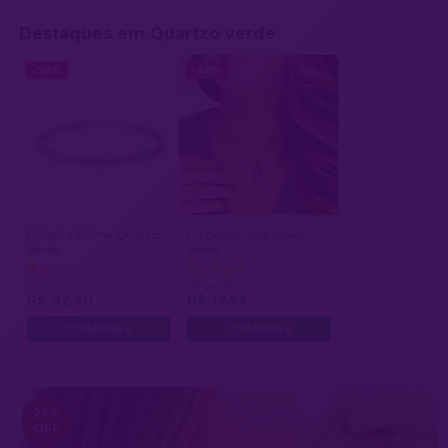
Destaques em Quartzo verde
-38%
-48%
Pulseira Prime Quartzo
Pingente Cogumelo
Verde
Verde
R$ 148,90
R$ 34,00
R$ 92,30
R$ 17,53
25
%
OFF