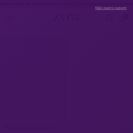
r de R$ 199 | 6x SEM JUROS | Entrega Rápida para todo Brasil
Não quero cupom
0