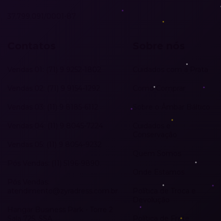
37.799.091/0001-87
Contatos
Sobre nós
Vendas 01: (71) 9 9252-1802
Cuidados com a Prata
Vendas 02: (71) 9 9154-1292
Como Comprar
Vendas 03: (11) 9 8185-6112
Sobre o Âmbar Báltico
Vendas 04: (11) 9 8045-7224
Cuidados e
Conservação
Vendas 05: (11) 9 8054-9232
Quem Somos
Pós Vendas: (11) 5196-9890
Onde Estamos
Pós Vendas:
atendimento@zyradress.com.br
Política de Troca e
Devolução
Hangar Business Park - Torre 2
Sala 725, SSA
Política de Frete