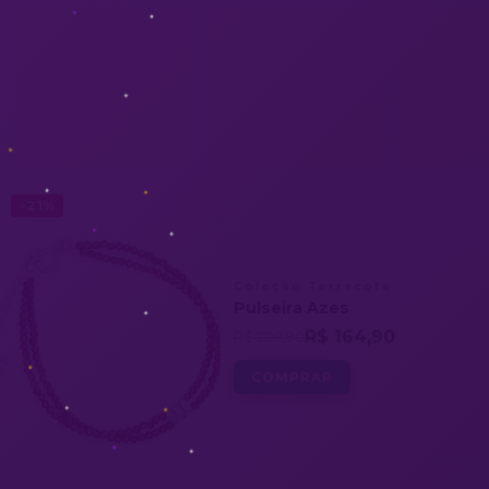
-21%
Coleção Terracota
Pulseira Azes
R$ 164,90
R$ 209,90