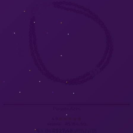
Pulseira Azes
4.9
R$164,90
R$209,90
6
x de
R$27,48
sem juros