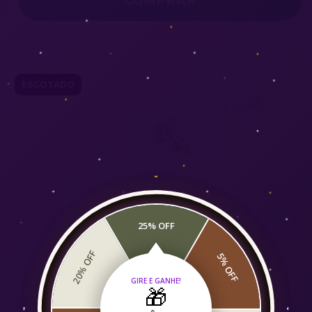
ESGOTADO
25% OFF
20% OFF
5% OFF
GIRE E GANHE!
🎁