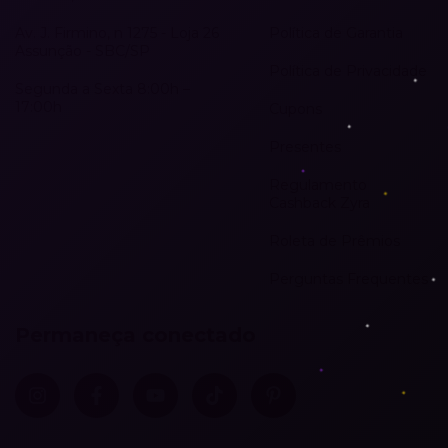
Av. J. Firmino, n 1275 - Loja 26
Política de Garantia
Assunção - SBC/SP
Política de Privacidade
Segunda a Sexta 8:00h –
17:00h
Cupons
Presentes
Regulamento
Cashback Zyra
Roleta de Prêmios
Perguntas Frequentes
Permaneça conectado