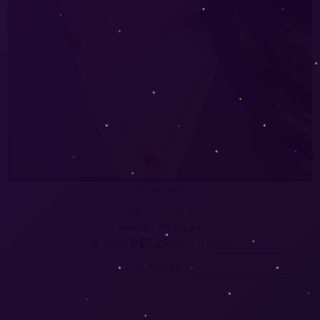
Colar Dália
4.9
R$26,24
R$94,90
5
x de
R$5,25
sem juros
ESPIAR