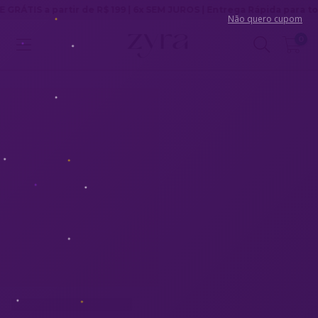
 a partir de R$ 199 | 6x SEM JUROS | Entrega Rápida para todo Bras
Não quero cupom
0