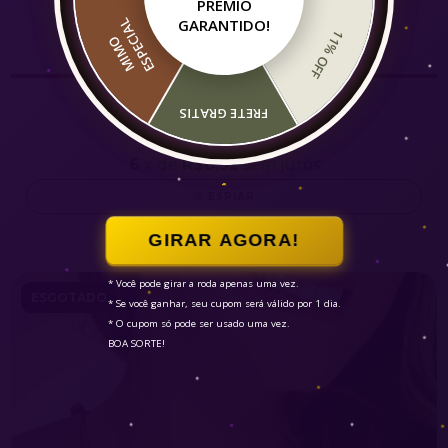
PRÊMIO
GARANTIDO!
L
11% OFF
M
I
M
O
E
S
P
E
C
I
A
Colar Brisa
FRETE GRATIS
4.9
R$49,90
R$56,99
6
x de
R$8,32
sem juros
ESPIAR
GIRAR AGORA!
* Você pode girar a roda apenas uma vez.

ESGOTADO
* Se você ganhar, seu cupom será válido por 1 dia.

* O cupom só pode ser usado uma vez.

BOA SORTE!