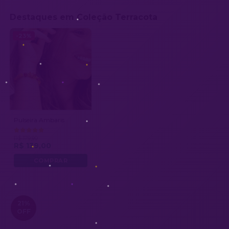
Destaques em Coleção Terracota
-23%
Pulseira Ambaris
R$ 179,90
R$ 139,00
21
%
OFF