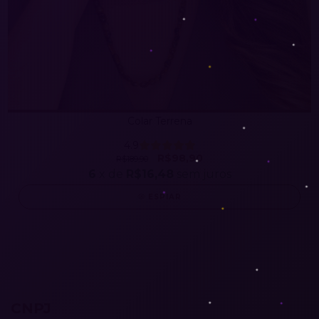
Colar Terrena
4.9
R$98,90
R$189,90
6
x de
R$16,48
sem juros
ESPIAR
CNPJ