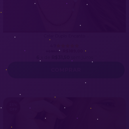
Colar Duplo Encanto
4.9
R$189,00
R$381,00
6
x de
R$31,50
sem juros
23
%
OFF