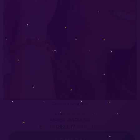
Pulseira Ambaris
4.9
R$139,00
R$179,90
6
x de
R$23,17
sem juros