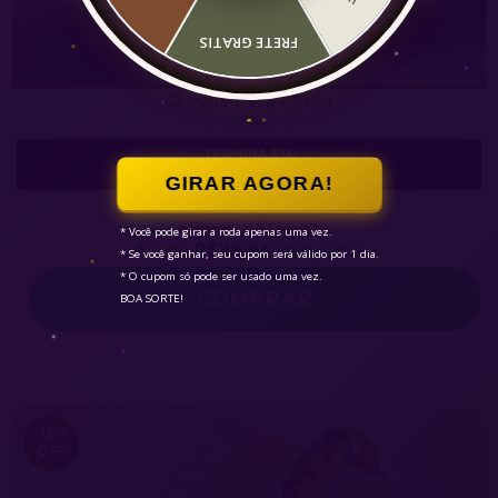
FRETE GRATIS
Pulseira Thera - 3mm
TERMINA EM:
02d
01h
46m
03s
GIRAR AGORA!
4.9
R$173,65
R$169,90
* Você pode girar a roda apenas uma vez.

6
x de
R$28,94
sem juros
* Se você ganhar, seu cupom será válido por 1 dia.

* O cupom só pode ser usado uma vez.

BOA SORTE!
-16
%
OFF