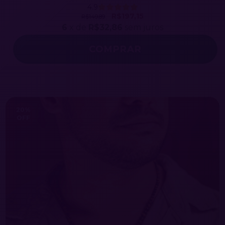
4.9
R$197,15
R$149,89
6
x de
R$32,86
sem juros
20
%
OFF