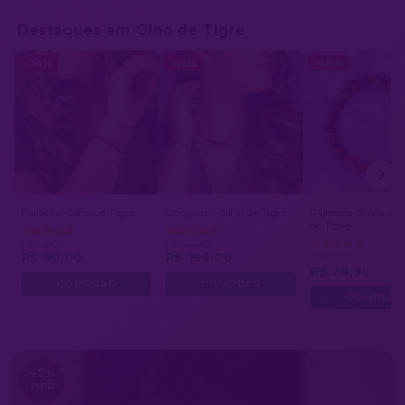
Destaques em Olho de Tigre
-34%
-43%
-68%
Pulseira Olho de Tigre
Conjunto Olho de Tigre
Pulseira Chakras 
de Tigre
R$ 149,00
R$ 349,80
R$ 99,00
R$ 198,00
R$ 89,90
R$ 28,90
47
%
OFF