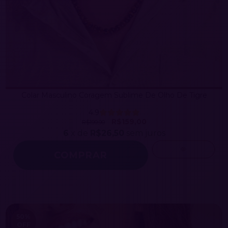
Colar Masculino Coragem Sublime De Olho De Tigre
4.9
R$159,00
R$199,90
6
x de
R$26,50
sem juros
50
%
OFF