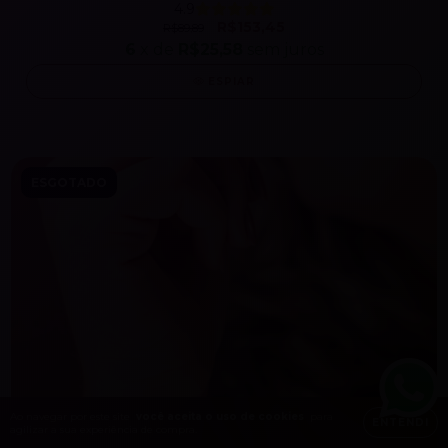
4.9
R$153,45
R$89,89
6
x de
R$25,58
sem juros
ESPIAR
ESGOTADO
Ao navegar por este site
você aceita o uso de cookies
para
ENTENDI
agilizar a sua experiência de compra.