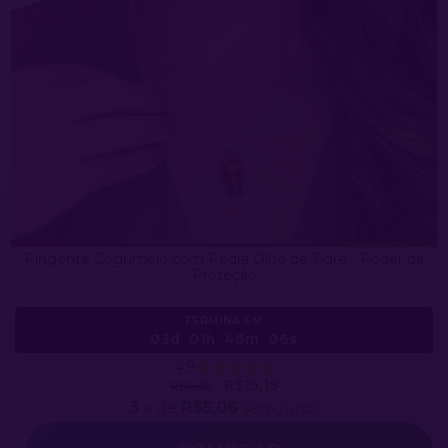
Pingente Cogumelo com Pedra Olho de Tigre - Poder da
Proteção
TERMINA EM:
03d
01h
46m
03s
4.9
R$15,19
R$36,00
3
x de
R$5,06
sem juros