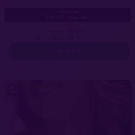
TERMINA EM:
01d
01h
46m
03s
5
R$161,17
R$199,00
6
x de
R$26,86
sem juros
58
%
OFF