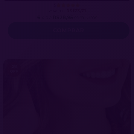
5
R$173,71
R$149,89
6
x de
R$28,95
sem juros
-2
%
OFF