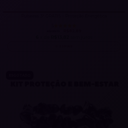
Pulseiras: 3ª GRÁTIS – Proteção Energética
5
R$82,89
R$199,70
6
x de
R$13,82
sem juros
ESPIAR
ESGOTADO