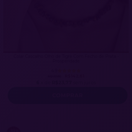
Colar Cascalho Olho de Tigre Com Fecho de Prata -
Prosperidade
4.9
R$142,61
R$139,80
6
x de
R$23,77
sem juros
-32
%