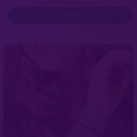
6
x de
R$16,65
sem juros
34
%
OFF