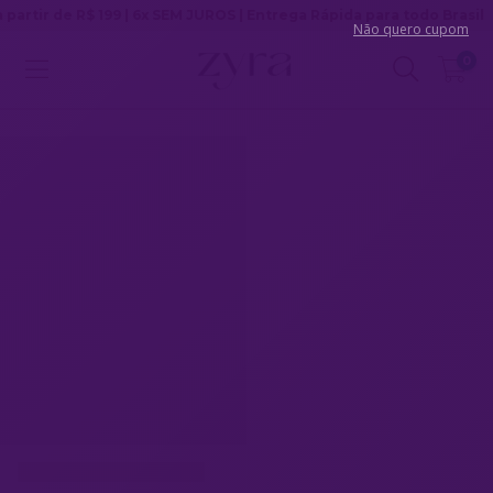
9 | 6x SEM JUROS | Entrega Rápida para todo Brasil
Não quero cupom
0