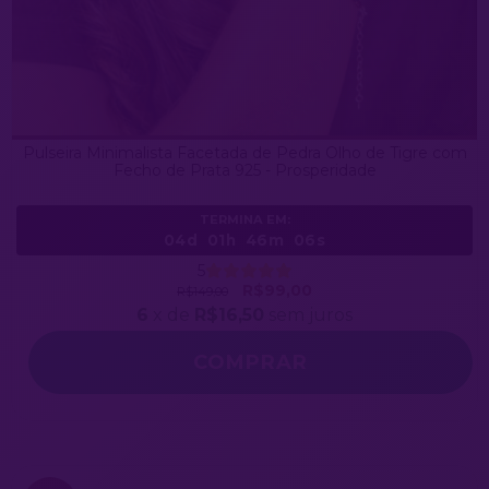
Pulseira Minimalista Facetada de Pedra Olho de Tigre com
Fecho de Prata 925 - Prosperidade
TERMINA EM:
04d
01h
46m
03s
5
R$99,00
R$149,00
6
x de
R$16,50
sem juros
COMPRAR