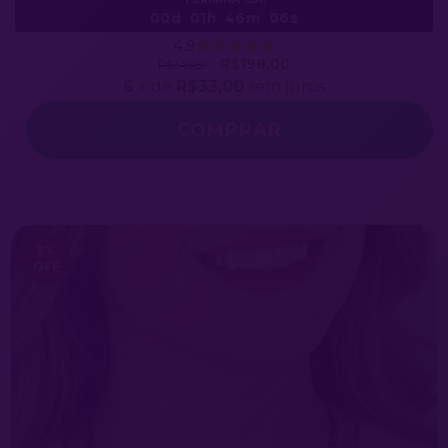
00d
01h
46m
03s
4.9
R$198,00
R$349,80
6
x de
R$33,00
sem juros
3
%
OFF