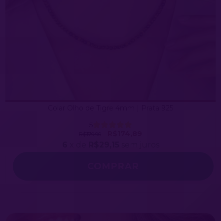
Colar Olho de Tigre 4mm | Prata 925
5
R$174,89
R$179,90
6
x de
R$29,15
sem juros