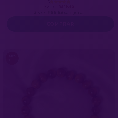
5
R$19,90
R$49,90
3
x de
R$6,63
sem juros
COMPRAR
68
%
OFF