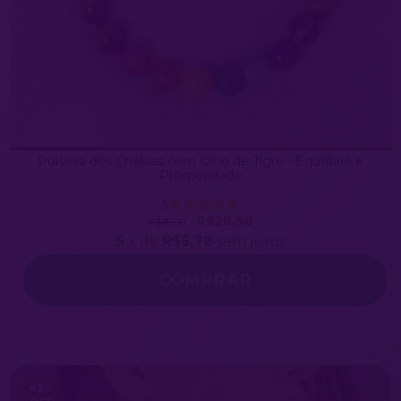
Pulseira dos Chakras com Olho de Tigre - Equilíbrio e
Prosperidade
5
R$28,90
R$89,90
5
x de
R$5,78
sem juros
COMPRAR
43
%