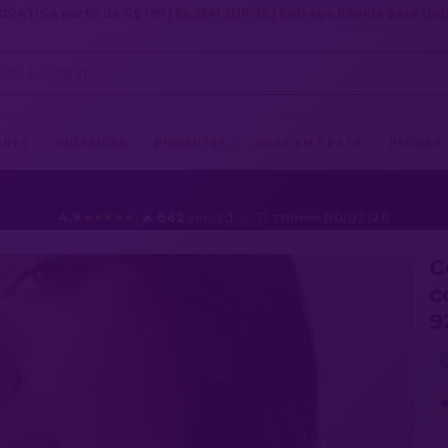
GRÁTIS a partir de R$ 199 | 6x SEM JUROS | Entrega Rápida para todo
ARES
PULSEIRAS
PINGENTES
JOIAS EM PRATA
PEDRAS
4.9
│
🔥
862
vendidos
│
⏰
00:07:23
★★★★★
TERMINA
C
c
9