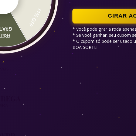
11% OFF
GIRAR A
RATIS
* Você pode girar a roda apenas
* Se você ganhar, seu cupom ser
RETE
* O cupom só pode ser usado u
BOA SORTE!