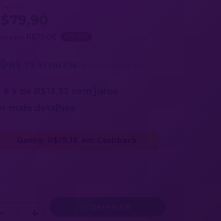
149,90
$79,90
R$70,00
onomize:
47
% OFF
R$ 75,91 no Pix
- economize R$ 4,00
6
x de
R$13,32
sem juros
er mais detalhes
Ganhe
R$19,18
em Cashback