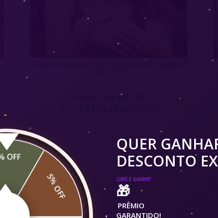
Colar Ametista 4mm – Motivação & Equilíbrio
o
Prata 925
5
R$220,15
R$219,00
6
x de
R$36,69
sem juros
QUER GANHA
DESCONTO EX
% OFF
5% OFF
GIRE E GANHE!
🎁
PRÊMIO
GARANTIDO!