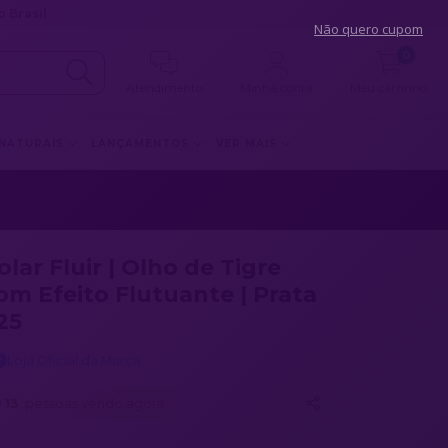
 Brasil
Não quero cupom
0
Atendimento
Minha conta
Meu carrinho
 NATURAIS
LANÇAMENTOS
VER MAIS
olar Fluir | Olho de Tigre
om Efeito Flutuante | Prata
25
Loja Oficial da Marca
✓
13
pessoas vendo agora