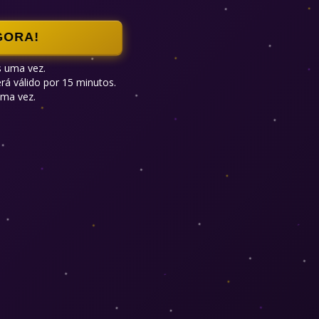
GORA!
 uma vez.

á válido por 15 minutos.

ma vez.
