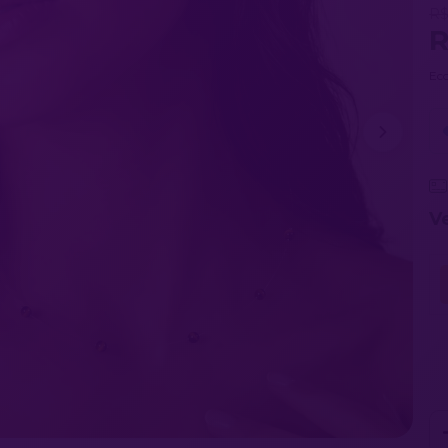
R$
R
Ec
V