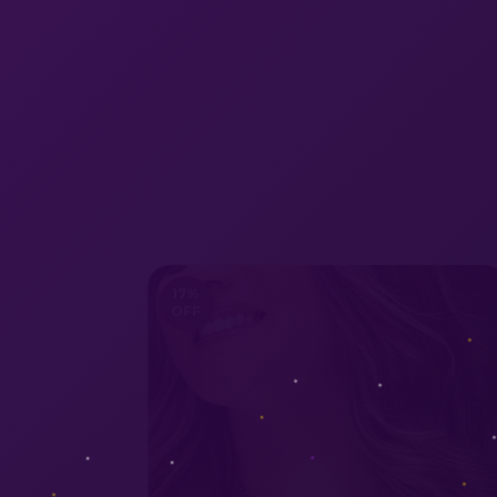
17
%
OFF