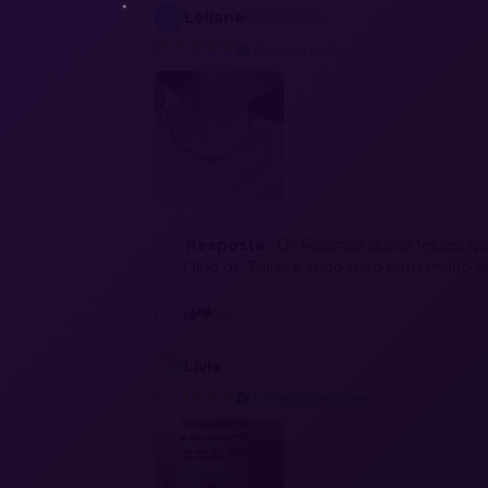
L
Leilane
08/03/2024
5
Compra verificada
Resposta:
Oi! Ficamos super felizes qu
Olho de Tigre, é tudo feito com muito a
Útil?
(8)
L
Livia
12/09/2024
5
Compra verificada