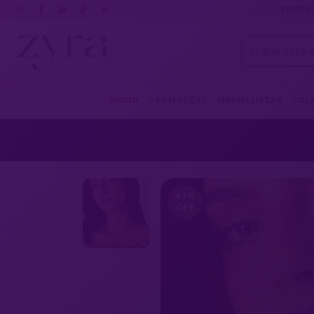
FRETE 
INÍCIO
PROMOÇÕES
MINIMALISTAS
COL
47
%
OFF