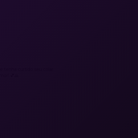
e tenha curtido seu colar
mor! 💕🙏