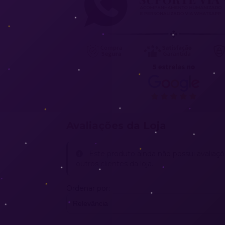
Avaliações da Loja
Este produto ainda não possui avaliaçõ
outros clientes da loja.
Ordenar por: