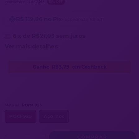
R$22,83
Economize:
15
% OFF
R$ 119,86 no Pix
- economize R$ 6,31
6
x de
R$21,03
sem juros
Ver mais detalhes
Ganhe
R$3,79
em Cashback
Material:
Prata 925
Prata 925
Aço Inox