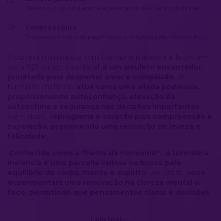
Receba o produto que está esperando ou devolvemos o dinheiro.
Compra segura
Transações e dados de pagamento protegidos pelo Mercado Pago.
A pulseira minimalista com turmalina melancia e fecho em
prata 925 ou aço inoxidável
é um amuleto encantador,
projetado para despertar amor e compaixão.
A
turmalina melancia
atua como uma aliada poderosa,
proporcionando autoconfiança, elevação da
autoestima e segurança nas decisões importantes
.
Além disso,
reprograma o coração para compreensão e
superação, promovendo uma sensação de leveza e
felicidade.
Conhecida como a "Pedra da Harmonia"
,
a turmalina
melancia é uma parceira valiosa na busca pelo
equilíbrio do corpo, mente e espírito
. Ao usá-la,
você
experimentará uma renovação na clareza mental e
foco, permitindo que pensamentos claros e decisões
assertivas floresçam em sua mente.
A turmalina melancia amplifica sua intuição,
Leia mais...