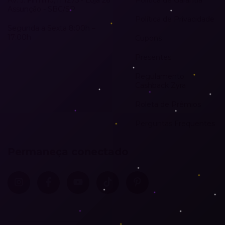
Av. J. Firmino, n 1275 - Loja 26
Política de Garantia
Assunção - SBC/SP
Política de Privacidade
Segunda a Sexta 8:00h –
17:00h
Cupons
Presentes
Regulamento
Cashback Zyra
Roleta de Prêmios
Perguntas Frequentes
Permaneça conectado