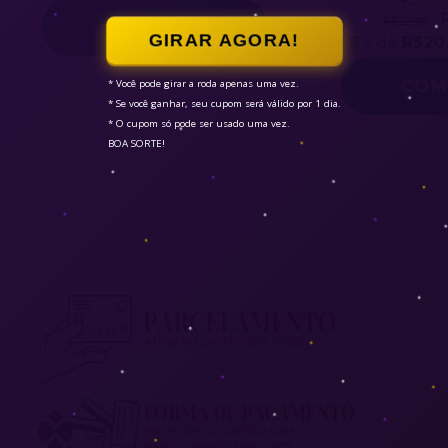
R$129,90
GIRAR AGORA!
6
x de
R$20,
* Você pode girar a roda apenas uma vez.

* Se você ganhar, seu cupom será válido por 1 dia.

* O cupom só pode ser usado uma vez.

BOA SORTE!