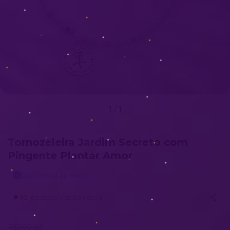
1
/
1
Tornozeleira Jardim Secreto com
Pingente Plantar Amor
Loja Oficial da Marca
✓
10
pessoas vendo agora
R$209,90