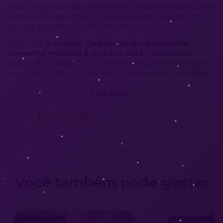
você carrega consigo a mensagem poderosa de que aquilo
que você planta com amor e positividade, o universo traz
de volta com alegria e abundância.
Feita com
Ametista, Quartzo Verde, Amazonita,
Turmalina Melancia e Quartzo Rosa
, essa pulseira
representa cuidado consigo mesma, equilíbrio emocional e
suavidade no dia a dia. Seu design leve e versátil combina
com qualquer estilo e pode ser usada sozinha ou junto com
outras pulseiras.
Leia mais...
Significado das Pedras:
Ametista:
proteção espiritual e clareza mental
Quartzo Verde:
equilíbrio emocional e cura
Amazonita:
tranquilidade e expressão verdadeira
Turmalina Melancia:
amor-próprio e harmonia emocional
Quartzo Rosa:
amor incondicional e suavidade
Você também pode gostar
Descrição:
✅ Feito com materiais de alta qualidade e durabilidade
✅ Prata 925 legítima