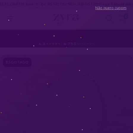
GRÁTIS a partir de R$ 199 | 6x SEM JUROS | Entrega Rápida para tod
Não quero cupom
0
4.9
│
🔥
788
vendidos
★★★★★
ESGOTADO