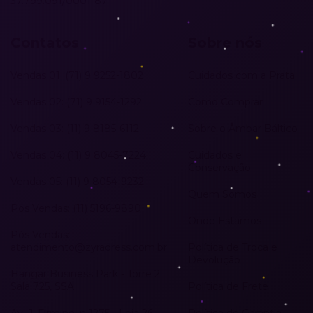
37.799.091/0001-87
Contatos
Sobre nós
Vendas 01: (71) 9 9252-1802
Cuidados com a Prata
Vendas 02: (71) 9 9154-1292
Como Comprar
Vendas 03: (11) 9 8185-6112
Sobre o Âmbar Báltico
Vendas 04: (11) 9 8045-7224
Cuidados e
Conservação
Vendas 05: (11) 9 8054-9232
Quem Somos
Pós Vendas: (11) 5196-9890
Onde Estamos
Pós Vendas:
atendimento@zyradress.com.br
Política de Troca e
Devolução
Hangar Business Park - Torre 2
Sala 725, SSA
Política de Frete